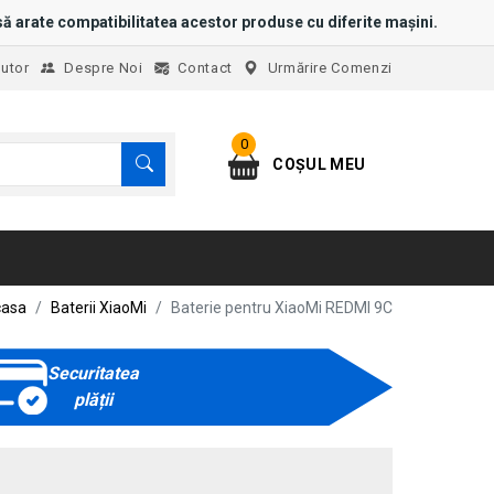
ă arate compatibilitatea acestor produse cu diferite mașini.
jutor
Despre Noi
Contact
Urmărire Comenzi
0
COȘUL MEU
asa
Baterii XiaoMi
Baterie pentru XiaoMi REDMI 9C
Securitatea
plății