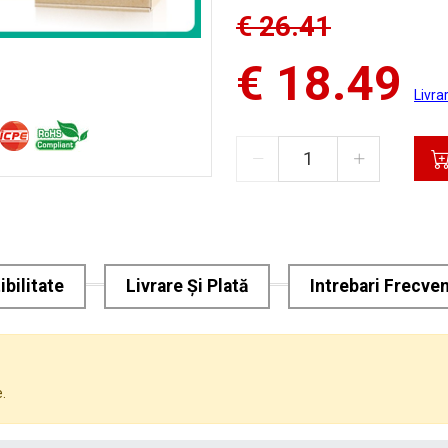
€ 26.41
€ 18.49
Livra
bilitate
Livrare Și Plată
Intrebari Frecve
.