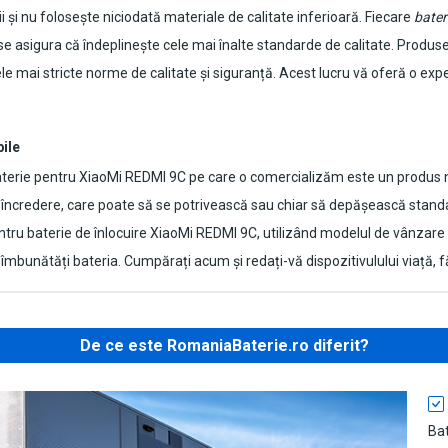
 și nu folosește niciodată materiale de calitate inferioară. Fiecare
bater
 se asigura că îndeplinește cele mai înalte standarde de calitate. Produse
e mai stricte norme de calitate și siguranță. Acest lucru vă oferă o experi
bile
terie pentru XiaoMi REDMI 9C
pe care o comercializăm este un produs no
e încredere, care poate să se potrivească sau chiar să depășească standa
tru baterie de înlocuire
XiaoMi REDMI 9C
, utilizând modelul de vânzare 
ă îmbunătăți bateria. Cumpărați acum și redați-vă dispozitivulului viață, 
De ce este RomaniaBaterie.ro diferit?
Bat