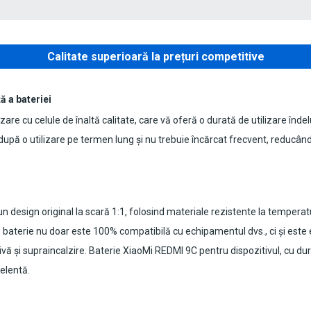
Calitate superioară la prețuri competitive
ă a bateriei
zare cu celule de înaltă calitate, care vă oferă o durată de utilizare înde
upă o utilizare pe termen lung și nu trebuie încărcat frecvent, reducând
 design original la scară 1:1, folosind materiale rezistente la temperatur
ă baterie nu doar este 100% compatibilă cu echipamentul dvs., ci și este
vă și supraincalzire.
Baterie XiaoMi REDMI 9C pentru dispozitivul
, cu du
celentă.