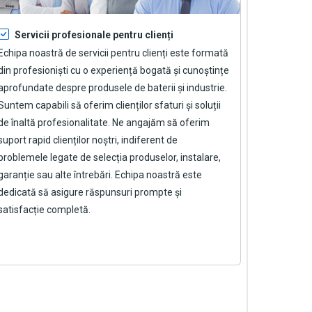
Servicii profesionale pentru clienți
Echipa noastră de servicii pentru clienți este formată
din profesioniști cu o experiență bogată și cunoștințe
aprofundate despre produsele de baterii și industrie.
Suntem capabili să oferim clienților sfaturi și soluții
de înaltă profesionalitate. Ne angajăm să oferim
suport rapid clienților noștri, indiferent de
problemele legate de selecția produselor, instalare,
garanție sau alte întrebări. Echipa noastră este
dedicată să asigure răspunsuri prompte și
satisfacție completă.