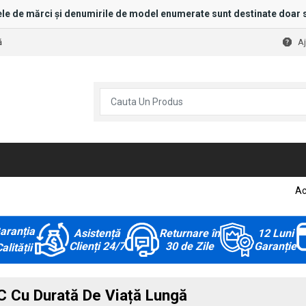
le de mărci și denumirile de model enumerate sunt destinate doar s
ă
A
Ac
aranția
Asistență
Returnare în
12 Luni
Clienți 24/7
30 de Zile
Garanție
alității
C Cu Durată De Viață Lungă