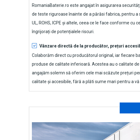
RomaniaBaterie.ro este angajat în asigurarea securității
de teste riguroase înainte de a părăsi fabrica, pentru a
UL, ROHS, ICPE și altele, ceea ce le face conforme cu cel
îngrijorați de potențialele riscuri.
Vânzare directă de la producător, prețuri accesi
Colaborăm direct cu producătorul original, iar fiecare
ba
produse de calitate inferioară. Acestea au o calitate d
angajăm solemn să oferim cele mai scăzute prețuri pen
calitate și accesibile, fără a plăti sume mari pentru a v