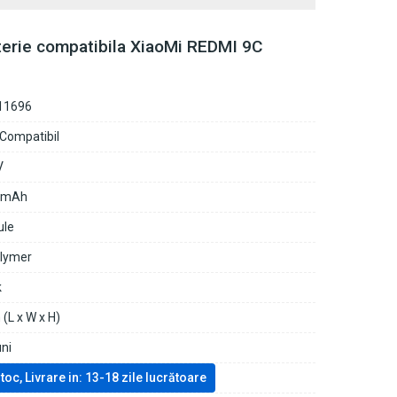
terie compatibila XiaoMi REDMI 9C
11696
 Compatibil
V
0mAh
ule
olymer
k
(L x W x H)
uni
stoc, Livrare in: 13-18 zile lucrătoare