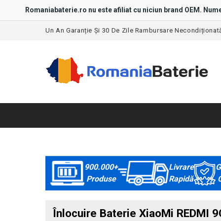
Romaniabaterie.ro nu este afiliat cu niciun brand OEM. Nume
Un An Garanție Și 30 De Zile Rambursare Necondiționat
900.000+
Livrare
G
Produse
Rapidă
C
Înlocuire Baterie XiaoMi REDMI 9