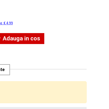
re :€ 4.99
Adauga in cos
nte