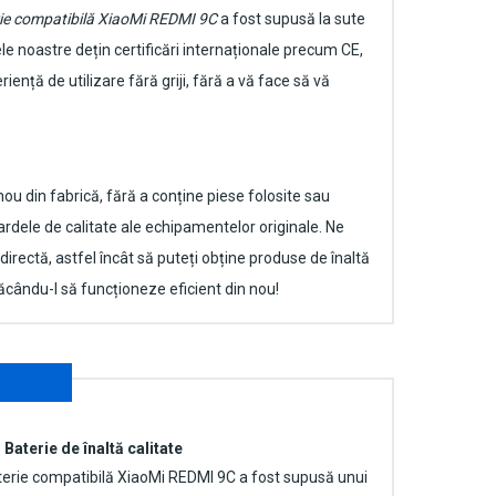
ie compatibilă XiaoMi REDMI 9C
a fost supusă la sute
le noastre dețin certificări internaționale precum CE,
ență de utilizare fără griji, fără a vă face să vă
u din fabrică, fără a conține piese folosite sau
rdele de calitate ale echipamentelor originale. Ne
directă, astfel încât să puteți obține produse de înaltă
făcându-l să funcționeze eficient din nou!
Baterie de înaltă calitate
erie compatibilă XiaoMi REDMI 9C
a fost supusă unui