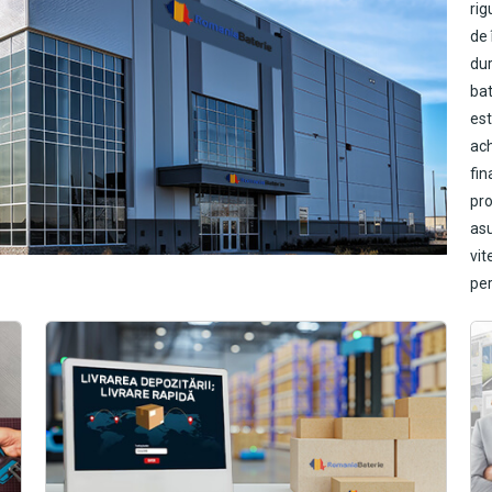
rig
de 
dur
bat
est
ach
fin
pro
as
vit
per