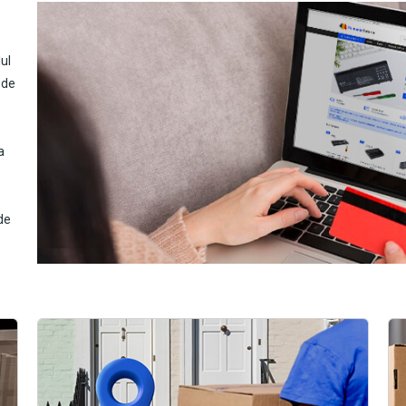
ul
 de
e
a
de