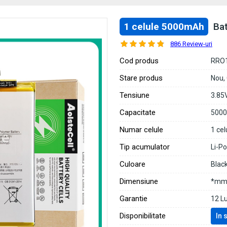
1 celule 5000mAh
Ba
886 Review-uri
Cod produs
RRO
Stare produs
Nou,
Tensiune
3.85
Capacitate
500
Numar celule
1 cel
Tip acumulator
Li-P
Culoare
Blac
Dimensiune
*mm 
Garantie
12 L
Disponibilitate
In 