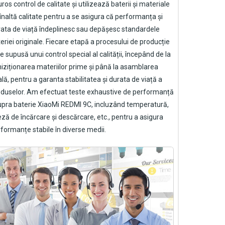
uros control de calitate și utilizează baterii și materiale
înaltă calitate pentru a se asigura că performanța și
ata de viață îndeplinesc sau depășesc standardele
eriei originale. Fiecare etapă a procesului de producție
e supusă unui control special al calității, începând de la
iziționarea materiilor prime și până la asamblarea
ală, pentru a garanta stabilitatea și durata de viață a
duselor. Am efectuat teste exhaustive de performanță
upra
baterie XiaoMi REDMI 9C
, incluzând temperatură,
eză de încărcare și descărcare, etc., pentru a asigura
formanțe stabile în diverse medii.