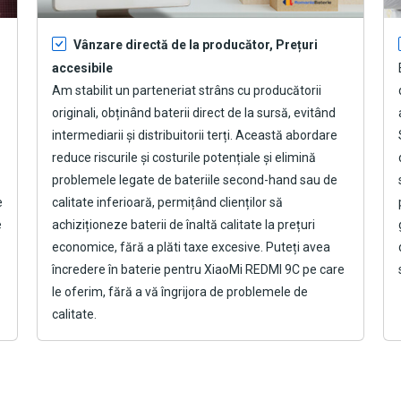
Vânzare directă de la producător, Prețuri
accesibile
Am stabilit un parteneriat strâns cu producătorii
originali, obținând baterii direct de la sursă, evitând
intermediarii și distribuitorii terți. Această abordare
reduce riscurile și costurile potențiale și elimină
problemele legate de bateriile second-hand sau de
e
calitate inferioară, permițând clienților să
e
achiziționeze baterii de înaltă calitate la prețuri
economice, fără a plăti taxe excesive. Puteți avea
încredere în
baterie pentru XiaoMi REDMI 9C
pe care
le oferim, fără a vă îngrijora de problemele de
calitate.