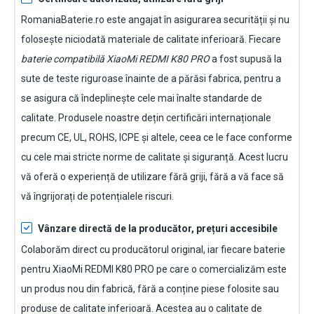
RomaniaBaterie.ro este angajat în asigurarea securității și nu
folosește niciodată materiale de calitate inferioară. Fiecare
baterie compatibilă XiaoMi REDMI K80 PRO
a fost supusă la
sute de teste riguroase înainte de a părăsi fabrica, pentru a
se asigura că îndeplinește cele mai înalte standarde de
calitate. Produsele noastre dețin certificări internaționale
precum CE, UL, ROHS, ICPE și altele, ceea ce le face conforme
cu cele mai stricte norme de calitate și siguranță. Acest lucru
vă oferă o experiență de utilizare fără griji, fără a vă face să
vă îngrijorați de potențialele riscuri.
Vânzare directă de la producător, prețuri accesibile
Colaborăm direct cu producătorul original, iar fiecare
baterie
pentru XiaoMi REDMI K80 PRO
pe care o comercializăm este
un produs nou din fabrică, fără a conține piese folosite sau
produse de calitate inferioară. Acestea au o calitate de