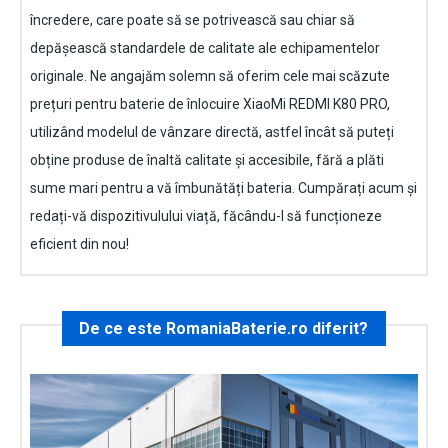
încredere, care poate să se potrivească sau chiar să
depășească standardele de calitate ale echipamentelor
originale. Ne angajăm solemn să oferim cele mai scăzute
prețuri pentru baterie de înlocuire
XiaoMi REDMI K80 PRO
,
utilizând modelul de vânzare directă, astfel încât să puteți
obține produse de înaltă calitate și accesibile, fără a plăti
sume mari pentru a vă îmbunătăți bateria. Cumpărați acum și
redați-vă dispozitivulului viață, făcându-l să funcționeze
eficient din nou!
De ce este RomaniaBaterie.ro diferit?