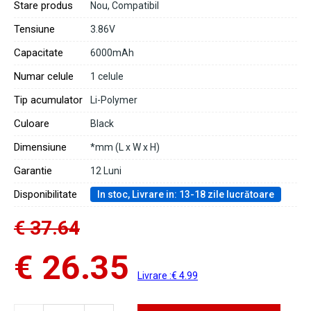
Stare produs
Nou, Compatibil
Tensiune
3.86V
Capacitate
6000mAh
Numar celule
1 celule
Tip acumulator
Li-Polymer
Culoare
Black
Dimensiune
*mm (L x W x H)
Garantie
12 Luni
Disponibilitate
In stoc, Livrare in: 13-18 zile lucrătoare
€ 37.64
€ 26.35
Livrare :€ 4.99