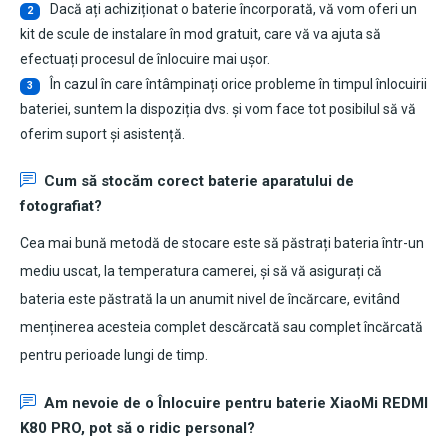
Dacă ați achiziționat o baterie încorporată, vă vom oferi un
2
kit de scule de instalare în mod gratuit, care vă va ajuta să
efectuați procesul de înlocuire mai ușor.
În cazul în care întâmpinați orice probleme în timpul înlocuirii
3
bateriei, suntem la dispoziția dvs. și vom face tot posibilul să vă
oferim suport și asistență.
Cum să stocăm corect baterie aparatului de
fotografiat?
Cea mai bună metodă de stocare este să păstrați bateria într-un
mediu uscat, la temperatura camerei, și să vă asigurați că
bateria este păstrată la un anumit nivel de încărcare, evitând
menținerea acesteia complet descărcată sau complet încărcată
pentru perioade lungi de timp.
Am nevoie de o Înlocuire pentru
baterie XiaoMi REDMI
K80 PRO
, pot să o ridic personal?