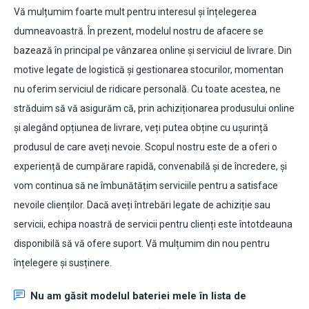
Vă mulțumim foarte mult pentru interesul și înțelegerea
dumneavoastră. În prezent, modelul nostru de afacere se
bazează în principal pe vânzarea online și serviciul de livrare. Din
motive legate de logistică și gestionarea stocurilor, momentan
nu oferim serviciul de ridicare personală. Cu toate acestea, ne
străduim să vă asigurăm că, prin achiziționarea produsului online
și alegând opțiunea de livrare, veți putea obține cu ușurință
produsul de care aveți nevoie. Scopul nostru este de a oferi o
experiență de cumpărare rapidă, convenabilă și de încredere, și
vom continua să ne îmbunătățim serviciile pentru a satisface
nevoile clienților. Dacă aveți întrebări legate de achiziție sau
servicii, echipa noastră de servicii pentru clienți este întotdeauna
disponibilă să vă ofere suport. Vă mulțumim din nou pentru
înțelegere și susținere.
Nu am găsit modelul bateriei mele în lista de