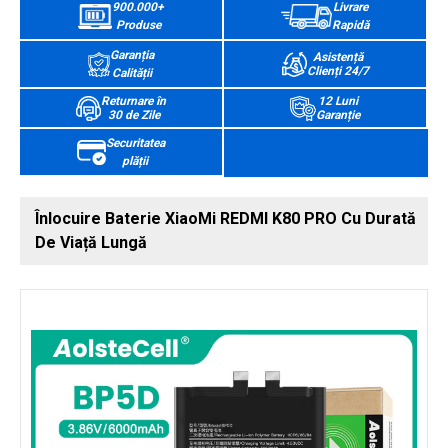
900.000+
Livrare
Produse
Rapidă
Garanția
Asistență
Clienți 24/7
Calității
Returnare în
12 Luni
30 de Zile
Garanție
Securitatea
plății
Înlocuire Baterie XiaoMi REDMI K80 PRO Cu Durată
De Viață Lungă