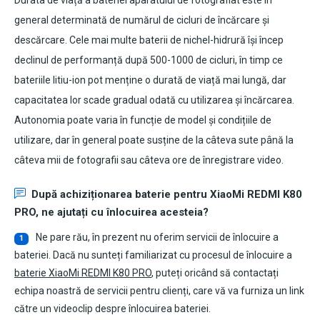
Durata de viață a bateriei aparatului de fotografiat este în
general determinată de numărul de cicluri de încărcare și
descărcare. Cele mai multe baterii de nichel-hidrură își încep
declinul de performanță după 500-1000 de cicluri, în timp ce
bateriile litiu-ion pot menține o durată de viață mai lungă, dar
capacitatea lor scade gradual odată cu utilizarea și încărcarea.
Autonomia poate varia în funcție de model și condițiile de
utilizare, dar în general poate susține de la câteva sute până la
câteva mii de fotografii sau câteva ore de înregistrare video.
După achiziționarea
baterie pentru XiaoMi REDMI K80
PRO
, ne ajutați cu înlocuirea acesteia?
Ne pare rău, în prezent nu oferim servicii de înlocuire a
1
bateriei. Dacă nu sunteți familiarizat cu procesul de înlocuire a
baterie XiaoMi REDMI K80 PRO
, puteți oricând să contactați
echipa noastră de servicii pentru clienți, care vă va furniza un link
către un videoclip despre înlocuirea bateriei.