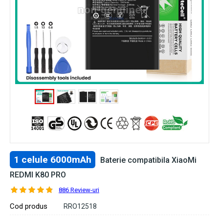
1 celule 6000mAh
Baterie compatibila XiaoMi
REDMI K80 PRO
886 Review-uri
Cod produs
RRO12518