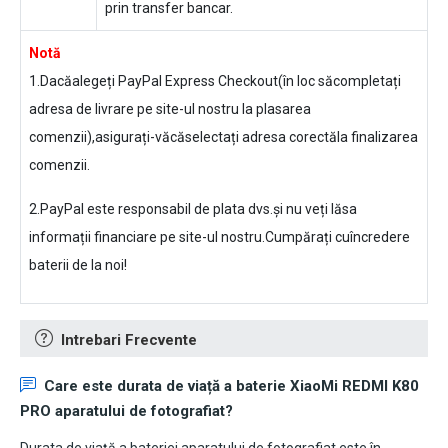
prin transfer bancar.
Notă
1.Dacăalegeți PayPal Express Checkout(în loc săcompletați
adresa de livrare pe site-ul nostru la plasarea
comenzii),asigurați-văcăselectați adresa corectăla finalizarea
comenzii.
2.PayPal este responsabil de plata dvs.și nu veți lăsa
informații financiare pe site-ul nostru.Cumpărați cuîncredere
baterii de la noi!
Intrebari Frecvente
Care este durata de viață a
baterie XiaoMi REDMI K80
PRO
aparatului de fotografiat?