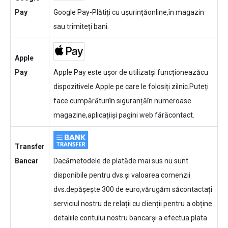
Pay
Google Pay-Plătiți cu ușurințăonline,în magazin
sau trimiteți bani.
Apple
Pay
Apple Pay este ușor de utilizatși funcționeazăcu
dispozitivele Apple pe care le folosiți zilnic.Puteți
face cumpărăturiîn siguranțăîn numeroase
magazine,aplicațiiși pagini web fărăcontact.
Transfer
Bancar
Dacămetodele de platăde mai sus nu sunt
disponibile pentru dvs.și valoarea comenzii
dvs.depășește 300 de euro,vărugăm săcontactați
serviciul nostru de relații cu clienții pentru a obține
detaliile contului nostru bancarși a efectua plata