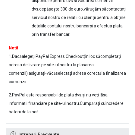
disponibile pentru dvs.și valoarea comenzii
dvs.depășește 300 de euro,vărugăm săcontactați
serviciul nostru de relații cu clienții pentru a obține
detaliile contului nostru bancarși a efectua plata
prin transfer bancar.
Notă
1.Dacăalegeți PayPal Express Checkout(în loc săcompletați
adresa de livrare pe site-ul nostru la plasarea
comenzii),asigurați-văcăselectați adresa corectăla finalizarea
comenzii.
2.PayPal este responsabil de plata dvs.și nu veți lăsa
informații financiare pe site-ul nostru.Cumpărați cuîncredere
baterii de la noi!
Intrebari Frecvente