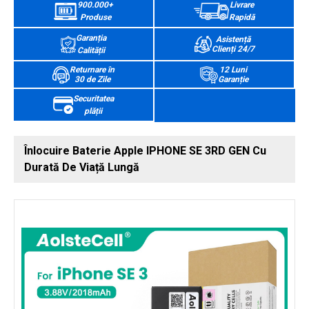
900.000+
Livrare
Produse
Rapidă
Garanția
Asistență
Clienți 24/7
Calității
Returnare în
12 Luni
30 de Zile
Garanție
Securitatea
plății
Înlocuire Baterie Apple IPHONE SE 3RD GEN Cu
Durată De Viață Lungă