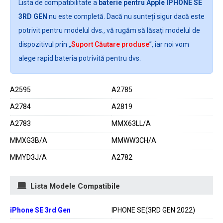
Lista de compatibilitate a
baterie pentru Apple IPHONE SE
3RD GEN
nu este completă. Dacă nu sunteți sigur dacă este
potrivit pentru modelul dvs., vă rugăm să lăsați modelul de
dispozitivul prin „
Suport Căutare produse
”, iar noi vom
alege rapid bateria potrivită pentru dvs.
A2595
A2785
A2784
A2819
A2783
MMX63LL/A
MMXG3B/A
MMWW3CH/A
MMYD3J/A
A2782
Lista Modele Compatibile
iPhone SE 3rd Gen
IPHONE SE(3RD GEN 2022)