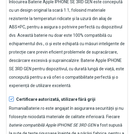
Înlocuirea Baterie Apple IPHONE SE 3RD GEN
este concepută
cu un design original la scară 1:1, folosind materiale
rezistente la temperaturi ridicate și la uzură din aliaj de
ABS+PC, pentru a asigura o potrivire perfectă cu dispozitivul
dvs. Această baterie nu doar este 100% compatibilă cu
echipamentul dvs., ci și este echipată cu măsuri inteligente de
protecție care previn eficient problemele de supracărcare,
descărcare excesivă și supraincalzire.
Baterie Apple IPHONE
SE 3RD GEN pentru dispozitivul
, cu durată lungă de viață, este
concepută pentru a vă oferi o compatibilitate perfectă și o
experiență de utilizare excelentă.
Certificare autorizată, utilizare fără griji
RomaniaBaterie.ro este angajat în asigurarea securității și nu
folosește niciodată materiale de calitate inferioară. Fiecare
baterie compatibilă Apple IPHONE SE 3RD GEN
a fost supusă
la sute de teste riguroase înainte de a părăsi fabrica, pentru a