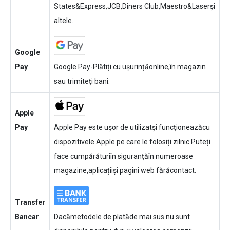
States&Express,JCB,Diners Club,Maestro&Laserși
altele.
Google
Pay
Google Pay-Plătiți cu ușurințăonline,în magazin
sau trimiteți bani.
Apple
Pay
Apple Pay este ușor de utilizatși funcționeazăcu
dispozitivele Apple pe care le folosiți zilnic.Puteți
face cumpărăturiîn siguranțăîn numeroase
magazine,aplicațiiși pagini web fărăcontact.
Transfer
Bancar
Dacămetodele de platăde mai sus nu sunt