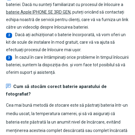
bateriei. Dacă nu sunteți familiarizat cu procesul de înlocuire a
baterie Apple IPHONE SE 3RD GEN
, puteți oricând să contactați
echipa noastră de servicii pentru clienți, care vă va furniza un link
către un videoclip despre înlocuirea bateriei.
Dacă ați achiziționat o baterie încorporată, vă vom oferi un
2
kit de scule de instalare în mod gratuit, care vă va ajuta să
efectuați procesul de înlocuire mai ușor.
În cazul în care întâmpinați orice probleme în timpul înlocuirii
3
bateriei, suntem la dispoziția dvs. și vom face tot posibilul să vă
oferim suport și asistență.
Cum să stocăm corect baterie aparatului de
fotografiat?
Cea mai bună metodă de stocare este să păstrați bateria într-un
mediu uscat, la temperatura camerei, și să vă asigurați că
bateria este păstrată la un anumit nivel de încărcare, evitând
menținerea acesteia complet descărcată sau complet încărcată