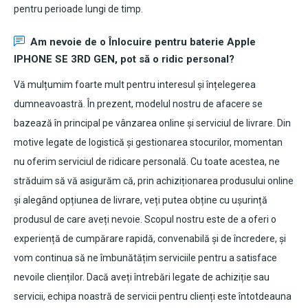
pentru perioade lungi de timp.
Am nevoie de o Înlocuire pentru
baterie Apple
IPHONE SE 3RD GEN
, pot să o ridic personal?
Vă mulțumim foarte mult pentru interesul și înțelegerea
dumneavoastră. În prezent, modelul nostru de afacere se
bazează în principal pe vânzarea online și serviciul de livrare. Din
motive legate de logistică și gestionarea stocurilor, momentan
nu oferim serviciul de ridicare personală. Cu toate acestea, ne
străduim să vă asigurăm că, prin achiziționarea produsului online
și alegând opțiunea de livrare, veți putea obține cu ușurință
produsul de care aveți nevoie. Scopul nostru este de a oferi o
experiență de cumpărare rapidă, convenabilă și de încredere, și
vom continua să ne îmbunătățim serviciile pentru a satisface
nevoile clienților. Dacă aveți întrebări legate de achiziție sau
servicii, echipa noastră de servicii pentru clienți este întotdeauna