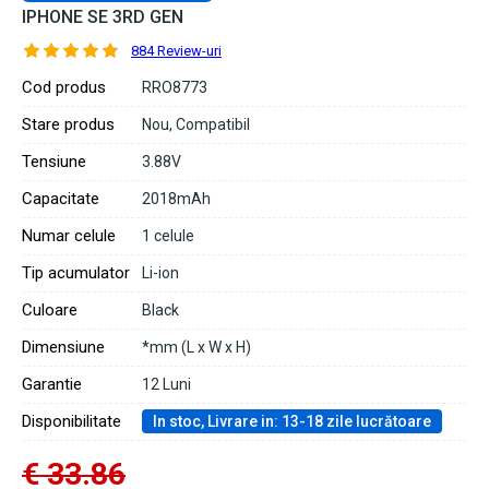
IPHONE SE 3RD GEN
884 Review-uri
Cod produs
RRO8773
Stare produs
Nou, Compatibil
Tensiune
3.88V
Capacitate
2018mAh
Numar celule
1 celule
Tip acumulator
Li-ion
Culoare
Black
Dimensiune
*mm (L x W x H)
Garantie
12 Luni
Disponibilitate
In stoc, Livrare in: 13-18 zile lucrătoare
€ 33.86