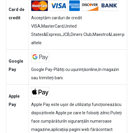
Card de
credit
Acceptăm carduri de credit
VISA,MasterCard,United
States&Express,JCB,Diners Club,Maestro&Laserși
altele.
Google
Pay
Google Pay-Plătiți cu ușurințăonline,în magazin
sau trimiteți bani.
Apple
Pay
Apple Pay este ușor de utilizatși funcționeazăcu
dispozitivele Apple pe care le folosiți zilnic.Puteți
face cumpărăturiîn siguranțăîn numeroase
magazine,aplicațiiși pagini web fărăcontact.