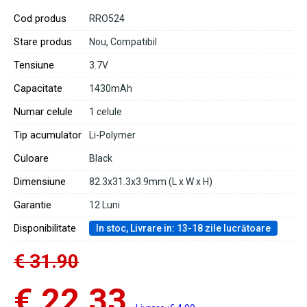
Cod produs
RRO524
Stare produs
Nou, Compatibil
Tensiune
3.7V
Capacitate
1430mAh
Numar celule
1 celule
Tip acumulator
Li-Polymer
Culoare
Black
Dimensiune
82.3x31.3x3.9mm (L x W x H)
Garantie
12 Luni
Disponibilitate
In stoc, Livrare in: 13-18 zile lucrătoare
€ 31.90
€ 22.33