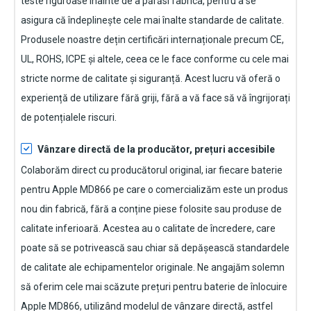
teste riguroase înainte de a părăsi fabrica, pentru a se
asigura că îndeplinește cele mai înalte standarde de calitate.
Produsele noastre dețin certificări internaționale precum CE,
UL, ROHS, ICPE și altele, ceea ce le face conforme cu cele mai
stricte norme de calitate și siguranță. Acest lucru vă oferă o
experiență de utilizare fără griji, fără a vă face să vă îngrijorați
de potențialele riscuri.
Vânzare directă de la producător, prețuri accesibile
Colaborăm direct cu producătorul original, iar fiecare
baterie
pentru Apple MD866
pe care o comercializăm este un produs
nou din fabrică, fără a conține piese folosite sau produse de
calitate inferioară. Acestea au o calitate de încredere, care
poate să se potrivească sau chiar să depășească standardele
de calitate ale echipamentelor originale. Ne angajăm solemn
să oferim cele mai scăzute prețuri pentru baterie de înlocuire
Apple MD866
, utilizând modelul de vânzare directă, astfel