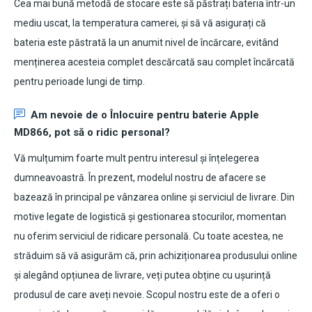
Cea mai bună metodă de stocare este să păstrați bateria într-un
mediu uscat, la temperatura camerei, și să vă asigurați că
bateria este păstrată la un anumit nivel de încărcare, evitând
menținerea acesteia complet descărcată sau complet încărcată
pentru perioade lungi de timp.
Am nevoie de o Înlocuire pentru
baterie Apple
MD866
, pot să o ridic personal?
Vă mulțumim foarte mult pentru interesul și înțelegerea
dumneavoastră. În prezent, modelul nostru de afacere se
bazează în principal pe vânzarea online și serviciul de livrare. Din
motive legate de logistică și gestionarea stocurilor, momentan
nu oferim serviciul de ridicare personală. Cu toate acestea, ne
străduim să vă asigurăm că, prin achiziționarea produsului online
și alegând opțiunea de livrare, veți putea obține cu ușurință
produsul de care aveți nevoie. Scopul nostru este de a oferi o