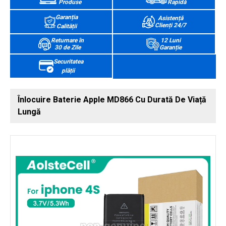
Produse
Rapidă
Garanția
Asistență
Clienți 24/7
Calității
Returnare în
12 Luni
30 de Zile
Garanție
Securitatea
plății
Înlocuire Baterie Apple MD866 Cu Durată De Viață
Lungă