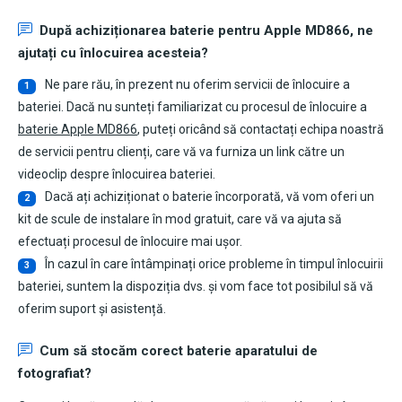
După achiziționarea
baterie pentru Apple MD866
, ne
ajutați cu înlocuirea acesteia?
Ne pare rău, în prezent nu oferim servicii de înlocuire a
1
bateriei. Dacă nu sunteți familiarizat cu procesul de înlocuire a
baterie Apple MD866
, puteți oricând să contactați echipa noastră
de servicii pentru clienți, care vă va furniza un link către un
videoclip despre înlocuirea bateriei.
Dacă ați achiziționat o baterie încorporată, vă vom oferi un
2
kit de scule de instalare în mod gratuit, care vă va ajuta să
efectuați procesul de înlocuire mai ușor.
În cazul în care întâmpinați orice probleme în timpul înlocuirii
3
bateriei, suntem la dispoziția dvs. și vom face tot posibilul să vă
oferim suport și asistență.
Cum să stocăm corect baterie aparatului de
fotografiat?