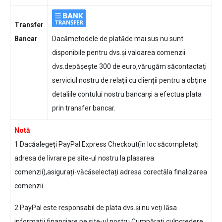
Transfer
Bancar
Dacămetodele de platăde mai sus nu sunt
disponibile pentru dvs.și valoarea comenzii
dvs.depășește 300 de euro,vărugăm săcontactați
serviciul nostru de relații cu clienții pentru a obține
detaliile contului nostru bancarși a efectua plata
prin transfer bancar.
Notă
1.Dacăalegeți PayPal Express Checkout(în loc săcompletați
adresa de livrare pe site-ul nostru la plasarea
comenzii),asigurați-văcăselectați adresa corectăla finalizarea
comenzii.
2.PayPal este responsabil de plata dvs.și nu veți lăsa
informații financiare pe site-ul nostru.Cumpărați cuîncredere