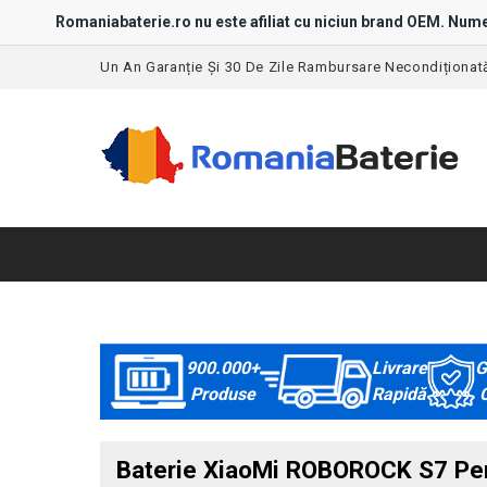
Romaniabaterie.ro nu este afiliat cu niciun brand OEM. Nume
Un An Garanție Și 30 De Zile Rambursare Necondiționat
900.000+
Livrare
G
Produse
Rapidă
C
Baterie XiaoMi ROBOROCK S7 Pent