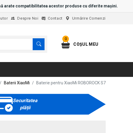
ă arate compatibilitatea acestor produse cu diferite mașini.
jutor
Despre Noi
Contact
Urmărire Comenzi
0
COȘUL MEU
Baterii XiaoMi
Baterie pentru XiaoMi ROBOROCK S7
Securitatea
plății