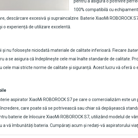
pentru a asigura o potrivire perfe
100% compatibilă cu echipamentul 
re, descărcare excesivă și supraincalzire.
Baterie XiaoMi ROBOROCK S7 
i o experiență de utilizare excelentă.
 și nu folosește niciodată materiale de calitate inferioară. Fiecare
bate
tru a se asigura că îndeplinește cele mai înalte standarde de calitate. P
 cele mai stricte norme de calitate și siguranță. Acest lucru vă oferă o ex
bile
terie aspirator XiaoMi ROBOROCK S7
pe care o comercializăm este un pr
e încredere, care poate să se potrivească sau chiar să depășească standa
tru baterie de înlocuire
XiaoMi ROBOROCK S7
, utilizând modelul de vâ
tru a vă îmbunătăți bateria. Cumpărați acum și redați-vă aspiratorului via