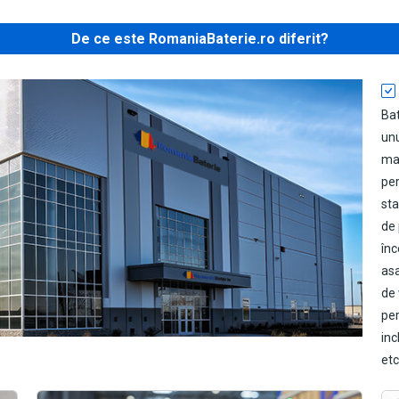
De ce este RomaniaBaterie.ro diferit?
Ba
unu
mat
per
sta
de 
înc
asa
de 
pe
inc
etc