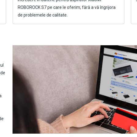
ROBOROCK S7
pe care le oferim, fără a vă îngrijora
de problemele de calitate.
ul
 de
e
a
de