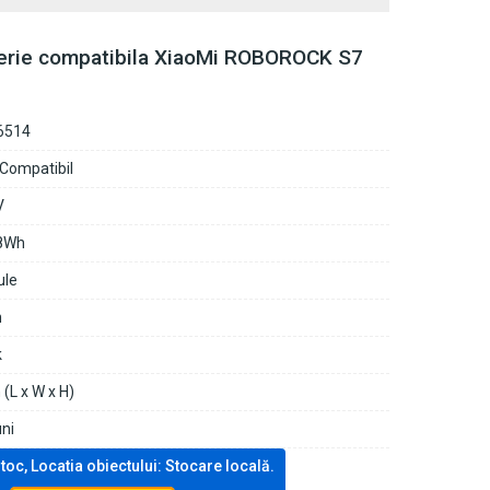
erie compatibila XiaoMi ROBOROCK S7
6514
 Compatibil
V
8Wh
ule
n
k
(L x W x H)
uni
stoc, Locatia obiectului: Stocare locală.