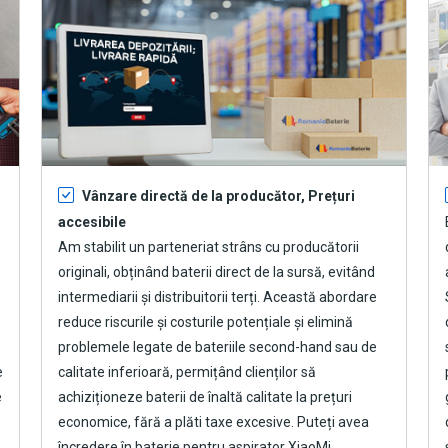
Vânzare directă de la producător, Prețuri
accesibile
Am stabilit un parteneriat strâns cu producătorii
originali, obținând baterii direct de la sursă, evitând
intermediarii și distribuitorii terți. Această abordare
reduce riscurile și costurile potențiale și elimină
problemele legate de bateriile second-hand sau de
e
calitate inferioară, permițând clienților să
e
achiziționeze baterii de înaltă calitate la prețuri
economice, fără a plăti taxe excesive. Puteți avea
încredere în
baterie pentru aspirator XiaoMi