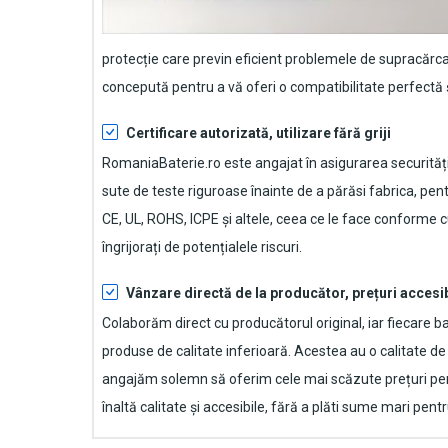
protecție care previn eficient problemele de supracărca
concepută pentru a vă oferi o compatibilitate perfectă ș
Certificare autorizată, utilizare fără griji
RomaniaBaterie.ro este angajat în asigurarea securității
sute de teste riguroase înainte de a părăsi fabrica, pen
CE, UL, ROHS, ICPE și altele, ceea ce le face conforme cu
îngrijorați de potențialele riscuri.
Vânzare directă de la producător, prețuri accesi
Colaborăm direct cu producătorul original, iar fiecare
ba
produse de calitate inferioară. Acestea au o calitate d
angajăm solemn să oferim cele mai scăzute prețuri pen
înaltă calitate și accesibile, fără a plăti sume mari pen