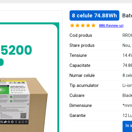
8 celule 74.88Wh
Bat
886 Review-uri
Cod produs
RRO
Stare produs
Nou,
Tensiune
14.4
Capacitate
74.8
Numar celule
8 cel
Tip acumulator
Li-io
Culoare
Blac
Dimensiune
*mm 
Garantie
12 L
In 