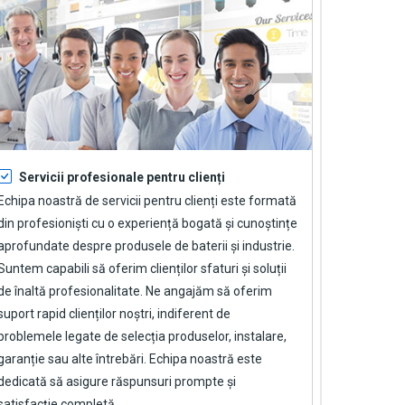
Servicii profesionale pentru clienți
Echipa noastră de servicii pentru clienți este formată
din profesioniști cu o experiență bogată și cunoștințe
aprofundate despre produsele de baterii și industrie.
Suntem capabili să oferim clienților sfaturi și soluții
de înaltă profesionalitate. Ne angajăm să oferim
suport rapid clienților noștri, indiferent de
problemele legate de selecția produselor, instalare,
garanție sau alte întrebări. Echipa noastră este
dedicată să asigure răspunsuri prompte și
satisfacție completă.