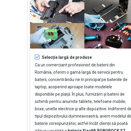
Selecție largă de produse
Ca un comerciant profesionist de baterii din
România, oferim o gamă largă de servicii pentru
baterii, concentrându-ne în principal pe bateriile de
laptop, acoperind aproape toate modelele
disponibile pe piață. În plus, furnizăm și baterii de
schimb pentru anumite tablete, telefoane mobile,
boxe, unelte electrice și alte dispozitive. Indiferent d
tipul dispozitivului dumneavoastră, avem modelul d
baterie corespunzător, astfel încât clienții să poată
găsi cu ușurință o
baterie XiaoMi ROBOROCK S7