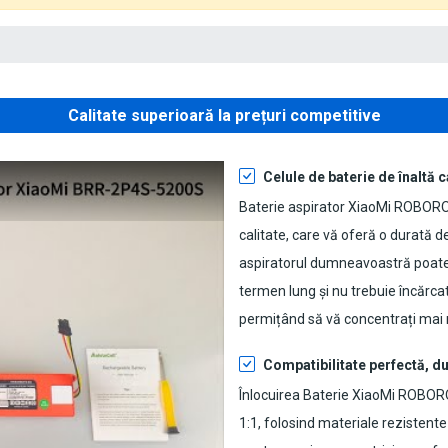
Calitate superioară la prețuri competitive
Celule de baterie de înaltă c
Baterie aspirator XiaoMi ROBOR
calitate, care vă oferă o durată de
aspiratorul dumneavoastră poate f
termen lung și nu trebuie încărca
permițând să vă concentrați mai 
Compatibilitate perfectă, du
Înlocuirea Baterie XiaoMi ROBO
1:1, folosind materiale rezistente