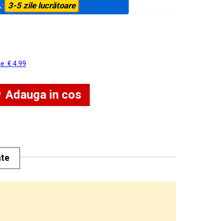
3-5 zile lucrătoare
A:
re :€ 4.99
Adauga in cos
nte