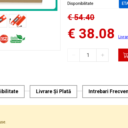
Disponibilitate
ET
€ 54.40
€ 38.08
Livra
bilitate
Livrare Și Plată
Intrebari Frecve
use.