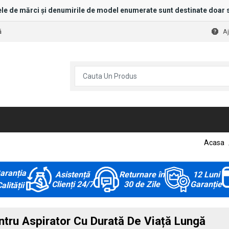
le de mărci și denumirile de model enumerate sunt destinate doar s
ă
A
Acasa
aranția
Asistență
Returnare în
12 Luni
Clienți 24/7
30 de Zile
Garanție
alității
ru Aspirator Cu Durată De Viață Lungă