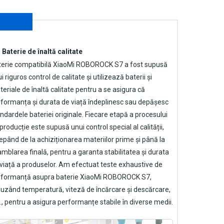
Baterie de înaltă calitate
terie compatibilă XiaoMi ROBOROCK S7
a fost supusă
i riguros control de calitate și utilizează baterii și
eriale de înaltă calitate pentru a se asigura că
formanța și durata de viață îndeplinesc sau depășesc
ndardele bateriei originale. Fiecare etapă a procesului
producție este supusă unui control special al calității,
epând de la achiziționarea materiilor prime și până la
mblarea finală, pentru a garanta stabilitatea și durata
viață a produselor. Am efectuat teste exhaustive de
rformanță asupra
baterie XiaoMi ROBOROCK S7
,
luzând temperatură, viteză de încărcare și descărcare,
., pentru a asigura performanțe stabile în diverse medii.