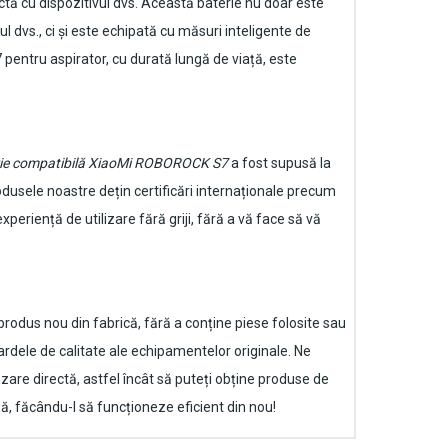
ctă cu dispozitivul dvs. Această baterie nu doar este
dvs., ci și este echipată cu măsuri inteligente de
pentru aspirator
, cu durată lungă de viață, este
rie compatibilă XiaoMi ROBOROCK S7
a fost supusă la
rodusele noastre dețin certificări internaționale precum
periență de utilizare fără griji, fără a vă face să vă
odus nou din fabrică, fără a conține piese folosite sau
rdele de calitate ale echipamentelor originale. Ne
nzare directă, astfel încât să puteți obține produse de
ță, făcându-l să funcționeze eficient din nou!