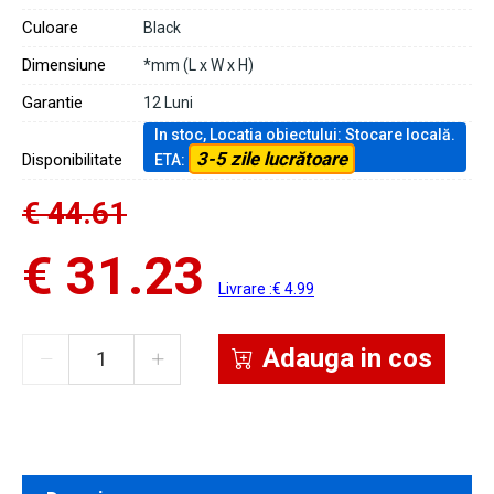
Culoare
Black
Dimensiune
*mm (L x W x H)
Garantie
12 Luni
In stoc, Locatia obiectului: Stocare locală.
3-5 zile lucrătoare
Disponibilitate
ETA:
€ 44.61
€ 31.23
Livrare :€ 4.99
Adauga in cos