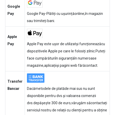
Google
Pay
Google Pay-Plătiți cu ușurințăonline,în magazin
sau trimiteți bani.
Apple
Pay
Apple Pay este ușor de utilizatși funcționeazăcu
dispozitivele Apple pe care le folosiți zilnic.Puteți
face cumpărăturiîn siguranțăîn numeroase
magazine,aplicațiiși pagini web fărăcontact.
Transfer
Bancar
Dacămetodele de platăde mai sus nu sunt
disponibile pentru dvs.și valoarea comenzii
dvs.depășește 300 de euro,vărugăm săcontactați
serviciul nostru de relații cu clienții pentru a obține