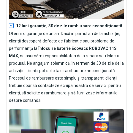
12 luni garanție, 30 de zile rambursare necondiționată
Oferim o garanție de un an. Dacă în primul an de la achiziție,
clienții descoperă defecte de fabricație sau probleme de
performanță la
Înlocuire baterie Ecovacs ROBOVAC 11S
MAX
, ne asumăm responsabilitatea de a repara sau înlocui
produsul. Ne angajăm solemn că, în termen de 30 de zile de la
achiziție, clienții pot solicita o rambursare necondiționată.
Procesul de rambursare este simplu și transparent: clienții
trebuie doar să contacteze echipa noastră de servicii pentru
clienți, să solicite o rambursare și să furnizeze informațiile
despre comandă.