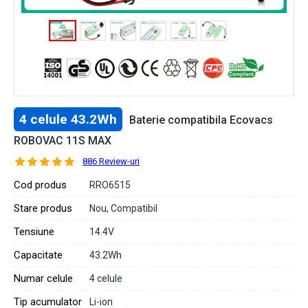
4 celule 43.2Wh
Baterie compatibila Ecovacs
ROBOVAC 11S MAX
886 Review-uri
Cod produs
RRO6515
Stare produs
Nou, Compatibil
Tensiune
14.4V
Capacitate
43.2Wh
Numar celule
4 celule
Tip acumulator
Li-ion