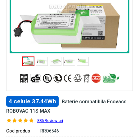
4 celule 37.44Wh
Baterie compatibila Ecovacs
ROBOVAC 11S MAX
886 Review-uri
Cod produs
RRO6546