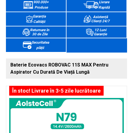
900.000+
Livrare
Produse
Rapidă
Garanția
Asistență
Clienți 24/7
Calității
Returnare în
12 Luni
30 de Zile
Garanție
Securitatea
plății
Baterie Ecovacs ROBOVAC 11S MAX Pentru
Aspirator Cu Durată De Viață Lungă
În stoc! Livrare în 3-5 zile lucrătoare