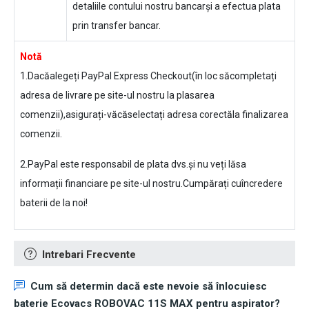
detaliile contului nostru bancarși a efectua plata
prin transfer bancar.
Notă
1.Dacăalegeți PayPal Express Checkout(în loc săcompletați
adresa de livrare pe site-ul nostru la plasarea
comenzii),asigurați-văcăselectați adresa corectăla finalizarea
comenzii.
2.PayPal este responsabil de plata dvs.și nu veți lăsa
informații financiare pe site-ul nostru.Cumpărați cuîncredere
baterii de la noi!
Intrebari Frecvente
Cum să determin dacă este nevoie să înlocuiesc
baterie Ecovacs ROBOVAC 11S MAX pentru aspirator
?