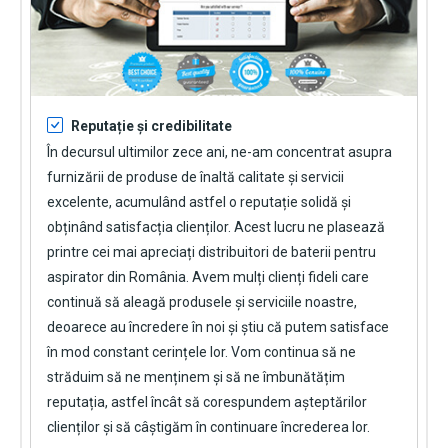
Reputație și credibilitate
În decursul ultimilor zece ani, ne-am concentrat asupra
furnizării de produse de înaltă calitate și servicii
excelente, acumulând astfel o reputație solidă și
obținând satisfacția clienților. Acest lucru ne plasează
printre cei mai apreciați distribuitori de baterii pentru
aspirator din România. Avem mulți clienți fideli care
continuă să aleagă produsele și serviciile noastre,
deoarece au încredere în noi și știu că putem satisface
în mod constant cerințele lor. Vom continua să ne
străduim să ne menținem și să ne îmbunătățim
reputația, astfel încât să corespundem așteptărilor
clienților și să câștigăm în continuare încrederea lor.