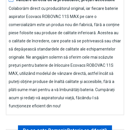
Colaborăm direct cu producătorul original, iar fiecare
baterie
aspirator Ecovacs ROBOVAC 11S MAX
pe care o
comercializăm este un produs nou din fabrică, fără a conține
piese folosite sau produse de calitate inferioară. Acestea au
o calitate de încredere, care poate să se potrivească sau chiar
să depășească standardele de calitate ale echipamentelor
originale. Ne angajăm solemn să oferim cele mai scăzute
prețuri pentru baterie de înlocuire
Ecovacs ROBOVAC 11S
MAX
, utilizând modelul de vânzare directă, astfel încât să
puteți obține produse de înaltă calitate și accesibile, fără a
plăti sume mari pentru a vă îmbunătăți bateria. Cumpărați
acum și redați-vă aspiratorului viață, făcându-l să
funcționeze eficient din nou!