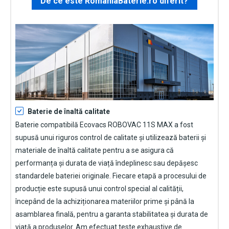
De ce este RomaniaBaterie.ro diferit?
Baterie de înaltă calitate
Baterie compatibilă Ecovacs ROBOVAC 11S MAX
a fost
supusă unui riguros control de calitate și utilizează baterii și
materiale de înaltă calitate pentru a se asigura că
performanța și durata de viață îndeplinesc sau depășesc
standardele bateriei originale. Fiecare etapă a procesului de
producție este supusă unui control special al calității,
începând de la achiziționarea materiilor prime și până la
asamblarea finală, pentru a garanta stabilitatea și durata de
viață a produselor. Am efectuat teste exhaustive de