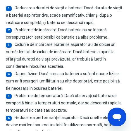
Reducerea duratei de viață a bateriei: Dacă durata de viață
1
a bateriei aspirator dvs. scade semnificativ, chiar și după o
încărcare completă, și bateria se descarcă rapid.
Probleme de încărcare: Dacă baterie nu se încarcă
2
corespunzător, este posibil ca baterie să aibă probleme.
Ciclurile de încărcare: Bateriile aspirator au de obicei un
3
număr limitat de cicluri de încărcare. Dacă baterie a ajuns la
sfârșitul duratei de viață prevăzută, ar trebui să luați în
considerare înlocuirea acesteia.
Daune fizice: Dacă carcasa bateriei a suferit daune fizice,
4
cum ar fi scurgeri, umflături sau alte deteriorări, este posibil să
fie necesară înlocuirea bateriei.
Probleme de temperatură: Dacă observați că bateria se
5
comportă bine la temperaturi normale, dar se descarcă rapid la
temperaturi ridicate sau scăzute.
Reducerea performanței aspirator: Dacă unelte electriceul
6
devine mai lent sau mai instabil în utilizarea normală, bateria ar