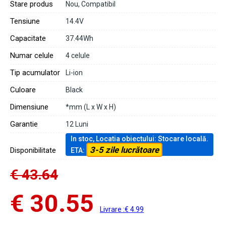
Stare produs
Nou, Compatibil
Tensiune
14.4V
Capacitate
37.44Wh
Numar celule
4 celule
Tip acumulator
Li-ion
Culoare
Black
Dimensiune
*mm (L x W x H)
Garantie
12 Luni
In stoc, Locatia obiectului: Stocare locală.
3-5 zile lucrătoare
Disponibilitate
ETA:
€ 43.64
€ 30.55
Livrare :€ 4.99