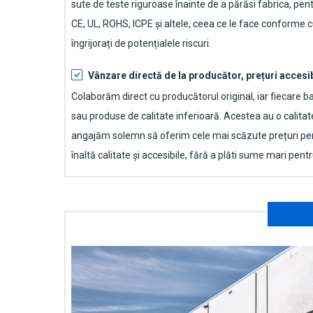
sute de teste riguroase înainte de a părăsi fabrica, pen
CE, UL, ROHS, ICPE și altele, ceea ce le face conforme cu
îngrijorați de potențialele riscuri.
Vânzare directă de la producător, prețuri accesi
Colaborăm direct cu producătorul original, iar fiecare
ba
sau produse de calitate inferioară. Acestea au o calita
angajăm solemn să oferim cele mai scăzute prețuri pen
înaltă calitate și accesibile, fără a plăti sume mari pen