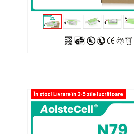
În stoc! Livrare în 3-5 zile lucrătoare