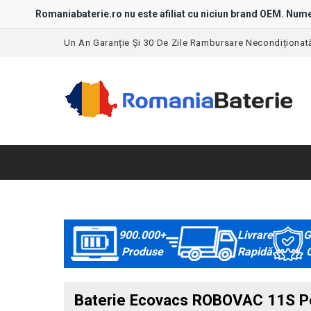
Romaniabaterie.ro nu este afiliat cu niciun brand OEM. Nume
Un An Garanție Și 30 De Zile Rambursare Necondiționat
900.000+
Livrare
G
Produse
Rapidă
C
Baterie Ecovacs ROBOVAC 11S Pen