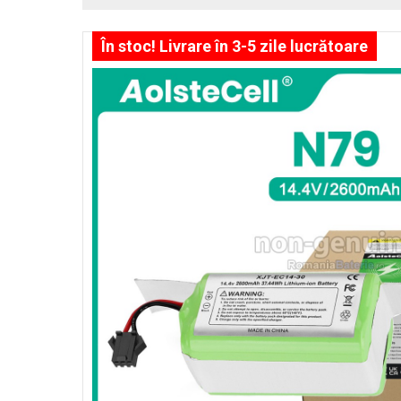
În stoc! Livrare în 3-5 zile lucrătoare