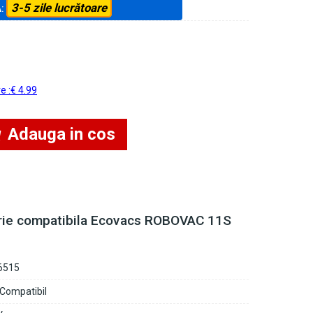
3-5 zile lucrătoare
A:
re :€ 4.99
Adauga in cos
rie compatibila Ecovacs ROBOVAC 11S
6515
 Compatibil