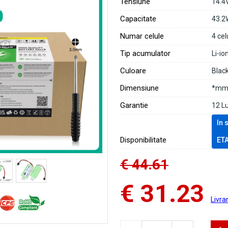
Tensiune
14.4
Capacitate
43.2
Numar celule
4 cel
Tip acumulator
Li-io
Culoare
Blac
Dimensiune
*mm 
Garantie
12 L
In 
Disponibilitate
ET
€ 44.61
€ 31.23
Livra