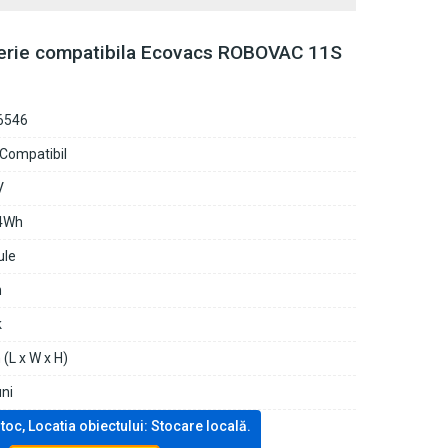
erie compatibila Ecovacs ROBOVAC 11S
6546
 Compatibil
V
4Wh
ule
n
k
(L x W x H)
uni
stoc, Locatia obiectului: Stocare locală.