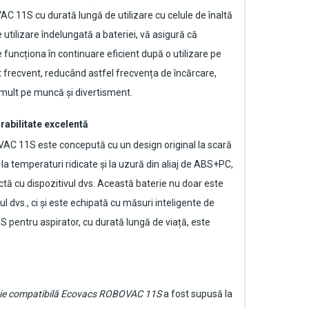
VAC 11S
cu durată lungă de utilizare cu celule de înaltă
 utilizare îndelungată a bateriei, vă asigură că
uncționa în continuare eficient după o utilizare pe
t frecvent, reducând astfel frecvența de încărcare,
mult pe muncă și divertisment.
rabilitate excelentă
OVAC 11S
este concepută cu un design original la scară
 la temperaturi ridicate și la uzură din aliaj de ABS+PC,
ctă cu dispozitivul dvs. Această baterie nu doar este
dvs., ci și este echipată cu măsuri inteligente de
 pentru aspirator
, cu durată lungă de viață, este
rie compatibilă Ecovacs ROBOVAC 11S
a fost supusă la