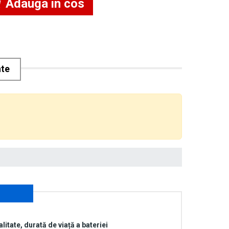
Adauga in cos
nte
alitate, durată de viață a bateriei