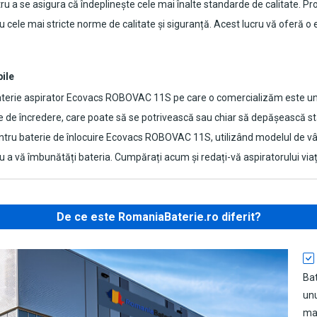
tru a se asigura că îndeplinește cele mai înalte standarde de calitate. P
 cele mai stricte norme de calitate și siguranță. Acest lucru vă oferă o ex
bile
terie aspirator Ecovacs ROBOVAC 11S
pe care o comercializăm este un 
te de încredere, care poate să se potrivească sau chiar să depășească st
tru baterie de înlocuire
Ecovacs ROBOVAC 11S
, utilizând modelul de v
tru a vă îmbunătăți bateria. Cumpărați acum și redați-vă aspiratorului via
De ce este RomaniaBaterie.ro diferit?
Ba
unu
mat