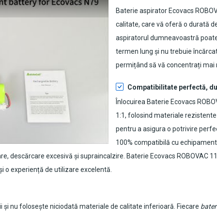
Baterie aspirator Ecovacs ROBO
calitate, care vă oferă o durată de
aspiratorul dumneavoastră poate f
termen lung și nu trebuie încărca
permițând să vă concentrați mai 
Compatibilitate perfectă, du
Înlocuirea Baterie Ecovacs ROB
1:1, folosind materiale rezistente
pentru a asigura o potrivire perfe
100% compatibilă cu echipamentul 
re, descărcare excesivă și supraincalzire.
Baterie Ecovacs ROBOVAC 11S
i o experiență de utilizare excelentă.
 și nu folosește niciodată materiale de calitate inferioară. Fiecare
bate