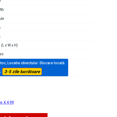
V
Wh
ule
n
k
(L x W x H)
uni
stoc, Locatia obiectului: Stocare locală.
3-5 zile lucrătoare
A:
re :€ 4.99