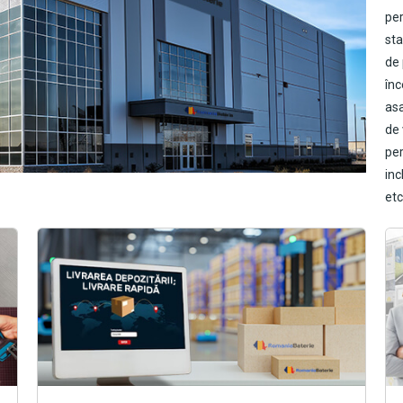
per
sta
de 
înc
asa
de 
pe
inc
etc