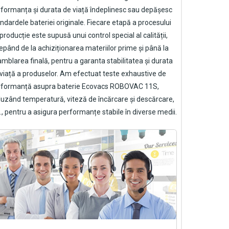
formanța și durata de viață îndeplinesc sau depășesc
ndardele bateriei originale. Fiecare etapă a procesului
producție este supusă unui control special al calității,
epând de la achiziționarea materiilor prime și până la
mblarea finală, pentru a garanta stabilitatea și durata
viață a produselor. Am efectuat teste exhaustive de
rformanță asupra
baterie Ecovacs ROBOVAC 11S
,
luzând temperatură, viteză de încărcare și descărcare,
., pentru a asigura performanțe stabile în diverse medii.