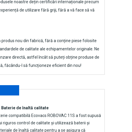
rodusele noastre dețin certificări internaționale precum
periență de utilizare fără griji, fără a vă face să vă
produs nou din fabrică, fără a conține piese folosite
andardele de calitate ale echipamentelor originale. Ne
ânzare directă, astfel încât să puteți obține produse de
ță, făcându-l să funcționeze eficient din nou!
Baterie de înaltă calitate
terie compatibilă Ecovacs ROBOVAC 11S
a fost supusă
i riguros control de calitate și utilizează baterii și
eriale de înaltă calitate pentru a se asigura că