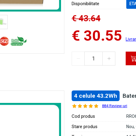
Disponibilitate
ET
€ 43.64
€ 30.55
Livra
4 celule 43.2Wh
Bate
884 Review-uri
Cod produs
RRO
Stare produs
Nou,