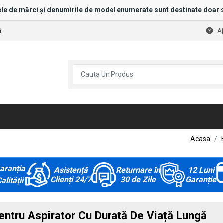
le de mărci și denumirile de model enumerate sunt destinate doar s
ă
A
Acasa
aranția
Asistență
Returnare în
12 Luni
Clienți 24/7
30 de Zile
Garanție
alității
tru Aspirator Cu Durată De Viață Lungă