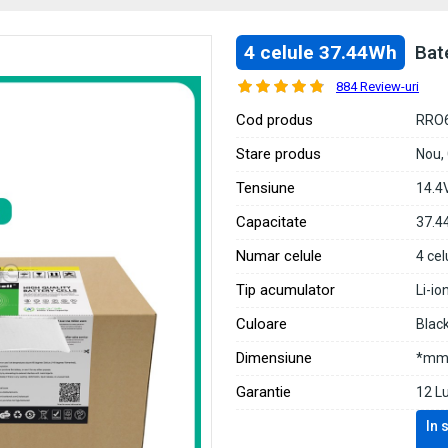
4 celule 37.44Wh
Bat
884 Review-uri
Cod produs
RRO
Stare produs
Nou,
Tensiune
14.4
Capacitate
37.4
Numar celule
4 cel
Tip acumulator
Li-io
Culoare
Blac
Dimensiune
*mm 
Garantie
12 L
In 