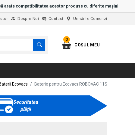
ă arate compatibilitatea acestor produse cu diferite mașini.
jutor
Despre Noi
Contact
Urmărire Comenzi
0
COȘUL MEU
Baterii Ecovacs
Baterie pentru Ecovacs ROBOVAC 11S
Securitatea
plății