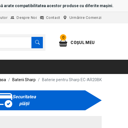
ă arate compatibilitatea acestor produse cu diferite mașini.
jutor
Despre Noi
Contact
Urmărire Comenzi
0
COȘUL MEU
asa
Baterii Sharp
Baterie pentru Sharp EC-AR20BK
Securitatea
plății