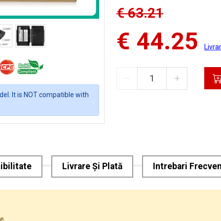
€ 63.21
€ 44.25
Livra
el. It is NOT compatible with
bilitate
Livrare Și Plată
Intrebari Frecve
e.