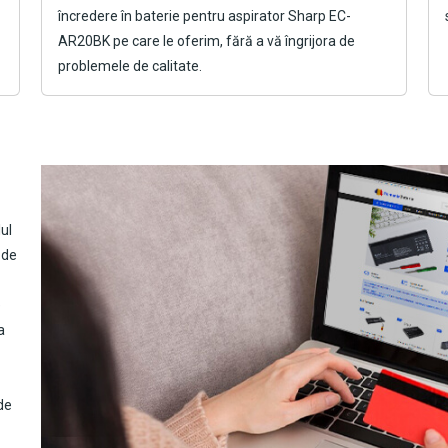
încredere în
baterie pentru aspirator Sharp EC-
AR20BK
pe care le oferim, fără a vă îngrijora de
problemele de calitate.
ul
 de
e
a
de