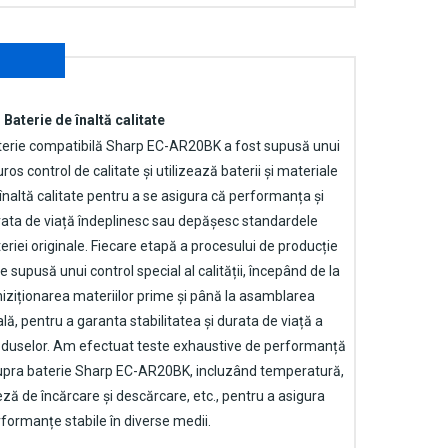
Baterie de înaltă calitate
terie compatibilă Sharp EC-AR20BK
a fost supusă unui
uros control de calitate și utilizează baterii și materiale
înaltă calitate pentru a se asigura că performanța și
ata de viață îndeplinesc sau depășesc standardele
eriei originale. Fiecare etapă a procesului de producție
e supusă unui control special al calității, începând de la
iziționarea materiilor prime și până la asamblarea
ală, pentru a garanta stabilitatea și durata de viață a
duselor. Am efectuat teste exhaustive de performanță
upra
baterie Sharp EC-AR20BK
, incluzând temperatură,
eză de încărcare și descărcare, etc., pentru a asigura
formanțe stabile în diverse medii.