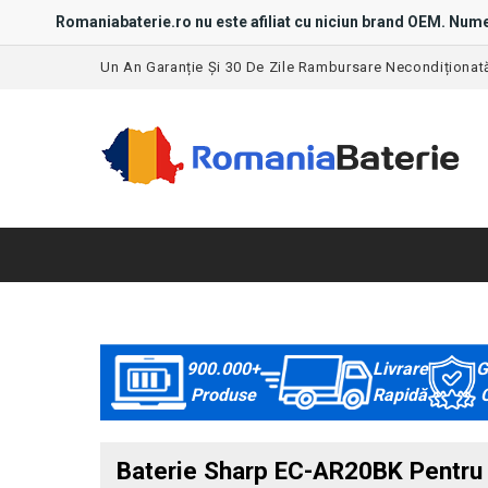
Romaniabaterie.ro nu este afiliat cu niciun brand OEM. Nume
Un An Garanție Și 30 De Zile Rambursare Necondiționat
900.000+
Livrare
G
Produse
Rapidă
C
Baterie Sharp EC-AR20BK Pentru 