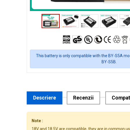
This battery is only compatible with the BY-S5A mod
BY-S5B.
Descriere
Recenzii
Compati
Note :
18V and 18.5V are compatible, they are in common us