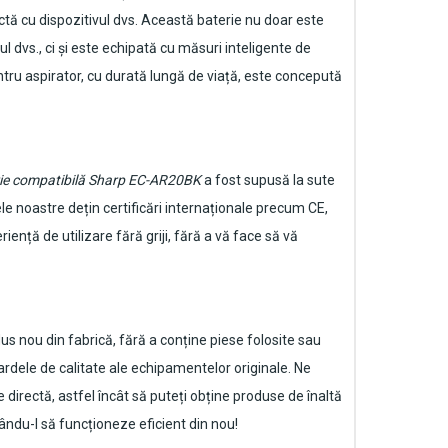
ctă cu dispozitivul dvs. Această baterie nu doar este
dvs., ci și este echipată cu măsuri inteligente de
tru aspirator
, cu durată lungă de viață, este concepută
ie compatibilă Sharp EC-AR20BK
a fost supusă la sute
le noastre dețin certificări internaționale precum CE,
ență de utilizare fără griji, fără a vă face să vă
s nou din fabrică, fără a conține piese folosite sau
rdele de calitate ale echipamentelor originale. Ne
 directă, astfel încât să puteți obține produse de înaltă
cându-l să funcționeze eficient din nou!