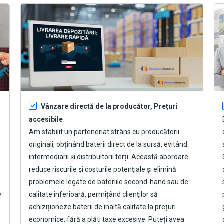
Vânzare directă de la producător, Prețuri
accesibile
Am stabilit un parteneriat strâns cu producătorii
originali, obținând baterii direct de la sursă, evitând
intermediarii și distribuitorii terți. Această abordare
reduce riscurile și costurile potențiale și elimină
problemele legate de bateriile second-hand sau de
e
calitate inferioară, permițând clienților să
e
achiziționeze baterii de înaltă calitate la prețuri
economice, fără a plăti taxe excesive. Puteți avea