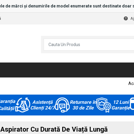
le de mărci și denumirile de model enumerate sunt destinate doar s
ă
A
Ac
aranția
Asistență
Returnare în
12 Luni
Clienți 24/7
30 de Zile
Garanție
alității
Aspirator Cu Durată De Viață Lungă