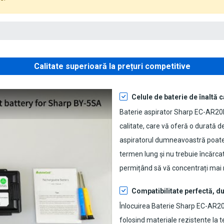
Calitate superioară la prețuri competitive
Celule de baterie de înaltă c
Baterie aspirator Sharp EC-AR2
calitate, care vă oferă o durată de
aspiratorul dumneavoastră poate f
termen lung și nu trebuie încărca
permițând să vă concentrați mai 
Compatibilitate perfectă, du
Înlocuirea Baterie Sharp EC-AR2
folosind materiale rezistente la t