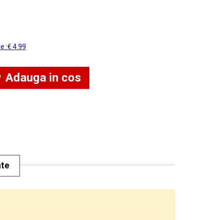
re :€ 4.99
Adauga in cos
nte