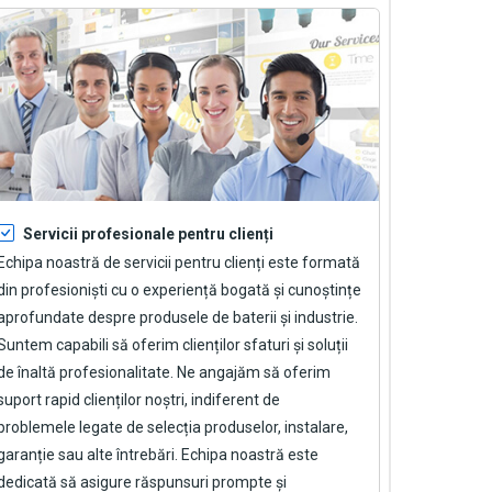
Servicii profesionale pentru clienți
Echipa noastră de servicii pentru clienți este formată
din profesioniști cu o experiență bogată și cunoștințe
aprofundate despre produsele de baterii și industrie.
Suntem capabili să oferim clienților sfaturi și soluții
de înaltă profesionalitate. Ne angajăm să oferim
suport rapid clienților noștri, indiferent de
problemele legate de selecția produselor, instalare,
garanție sau alte întrebări. Echipa noastră este
dedicată să asigure răspunsuri prompte și