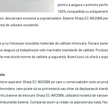
pentru a asigura o potrivire perfe
100% compatibilă cu echipamentul 
re, descărcare excesivă și supraincalzire.
Baterie Sharp EC-AR20BK pen
nță de utilizare excelentă.
 și nu folosește niciodată materiale de calitate inferioară. Fiecare
bater
 se asigura că îndeplinește cele mai înalte standarde de calitate. Produse
e mai stricte norme de calitate și siguranță. Acest lucru vă oferă o experi
bile
terie aspirator Sharp EC-AR20BK
pe care o comercializăm este un produ
e încredere, care poate să se potrivească sau chiar să depășească standa
tru baterie de înlocuire
Sharp EC-AR20BK
, utilizând modelul de vânzare
vă îmbunătăți bateria. Cumpărați acum și redați-vă aspiratorului viață, fă