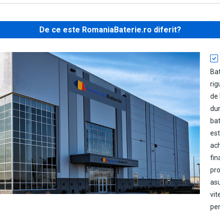
De ce este RomaniaBaterie.ro diferit?
Ba
rig
de 
dur
bat
est
ach
fin
pro
as
vit
per