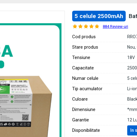
5 celule 2500mAh
Ba
884 Review-uri
Cod produs
RRO
Stare produs
Nou,
Tensiune
18V
Capacitate
250
Numar celule
5 cel
Tip acumulator
Li-io
Culoare
Blac
Dimensiune
*mm 
Garantie
12 L
Disponibilitate
In 