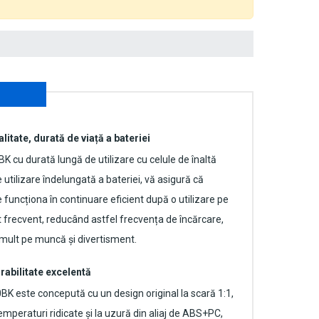
alitate, durată de viață a bateriei
0BK
cu durată lungă de utilizare cu celule de înaltă
 utilizare îndelungată a bateriei, vă asigură că
uncționa în continuare eficient după o utilizare pe
t frecvent, reducând astfel frecvența de încărcare,
mult pe muncă și divertisment.
rabilitate excelentă
0BK
este concepută cu un design original la scară 1:1,
emperaturi ridicate și la uzură din aliaj de ABS+PC,