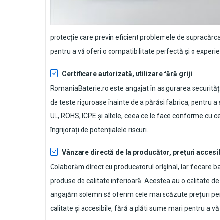
protecție care previn eficient problemele de supracărca
pentru a vă oferi o compatibilitate perfectă și o experie
Certificare autorizată, utilizare fără griji
RomaniaBaterie.ro este angajat în asigurarea securității
de teste riguroase înainte de a părăsi fabrica, pentru a
UL, ROHS, ICPE și altele, ceea ce le face conforme cu cel
îngrijorați de potențialele riscuri.
Vânzare directă de la producător, prețuri accesi
Colaborăm direct cu producătorul original, iar fiecare
ba
produse de calitate inferioară. Acestea au o calitate d
angajăm solemn să oferim cele mai scăzute prețuri pen
calitate și accesibile, fără a plăti sume mari pentru a 