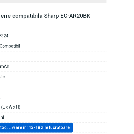
terie compatibila Sharp EC-AR20BK
7324
 Compatibil
0mAh
ule
n
k
(L x W x H)
uni
stoc, Livrare in: 13-18 zile lucrătoare