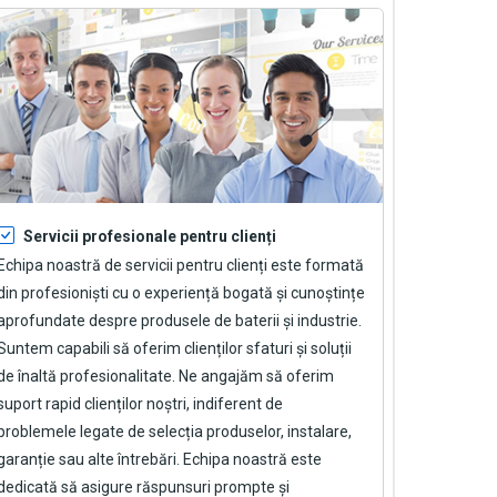
Servicii profesionale pentru clienți
Echipa noastră de servicii pentru clienți este formată
din profesioniști cu o experiență bogată și cunoștințe
aprofundate despre produsele de baterii și industrie.
Suntem capabili să oferim clienților sfaturi și soluții
de înaltă profesionalitate. Ne angajăm să oferim
suport rapid clienților noștri, indiferent de
problemele legate de selecția produselor, instalare,
garanție sau alte întrebări. Echipa noastră este
dedicată să asigure răspunsuri prompte și