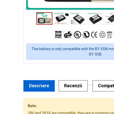
This battery is only compatible with the BY-S5A mod
BY-S5B.
Descriere
Recenzii
Compati
Note :
18V and 18.5V are compatible, they are in common us