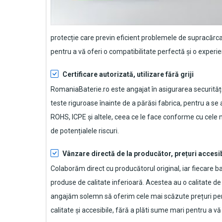
protecție care previn eficient problemele de supracărca
pentru a vă oferi o compatibilitate perfectă și o experie
Certificare autorizată, utilizare fără griji
RomaniaBaterie.ro este angajat în asigurarea securității
teste riguroase înainte de a părăsi fabrica, pentru a se
ROHS, ICPE și altele, ceea ce le face conforme cu cele mai
de potențialele riscuri.
Vânzare directă de la producător, prețuri accesi
Colaborăm direct cu producătorul original, iar fiecare
ba
produse de calitate inferioară. Acestea au o calitate d
angajăm solemn să oferim cele mai scăzute prețuri pen
calitate și accesibile, fără a plăti sume mari pentru a 