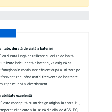
alitate, durată de viață a bateriei
0
cu durată lungă de utilizare cu celule de înaltă
 utilizare îndelungată a bateriei, vă asigură că
uncționa în continuare eficient după o utilizare pe
t frecvent, reducând astfel frecvența de încărcare,
mult pe muncă și divertisment.
rabilitate excelentă
10
este concepută cu un design original la scară 1:1,
emperaturi ridicate și la uzură din aliaj de ABS+PC,