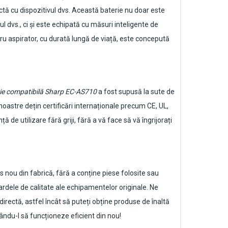
ctă cu dispozitivul dvs. Această baterie nu doar este
dvs., ci și este echipată cu măsuri inteligente de
u aspirator
, cu durată lungă de viață, este concepută
ie compatibilă Sharp EC-AS710
a fost supusă la sute de
noastre dețin certificări internaționale precum CE, UL,
de utilizare fără griji, fără a vă face să vă îngrijorați
nou din fabrică, fără a conține piese folosite sau
rdele de calitate ale echipamentelor originale. Ne
directă, astfel încât să puteți obține produse de înaltă
cându-l să funcționeze eficient din nou!