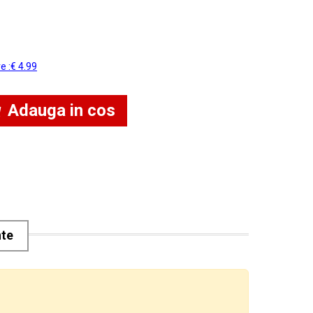
re :€ 4.99
Adauga in cos
nte