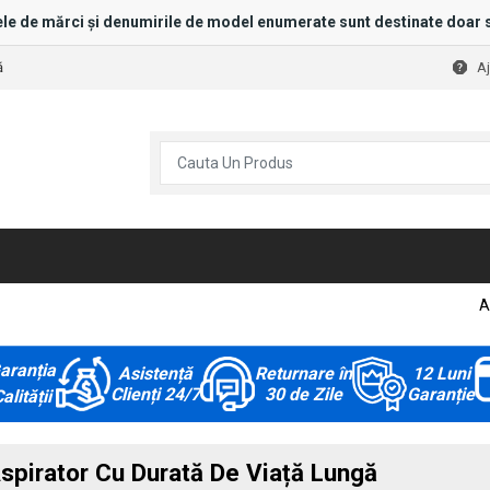
le de mărci și denumirile de model enumerate sunt destinate doar s
ă
A
A
aranția
Asistență
Returnare în
12 Luni
Clienți 24/7
30 de Zile
Garanție
alității
spirator Cu Durată De Viață Lungă