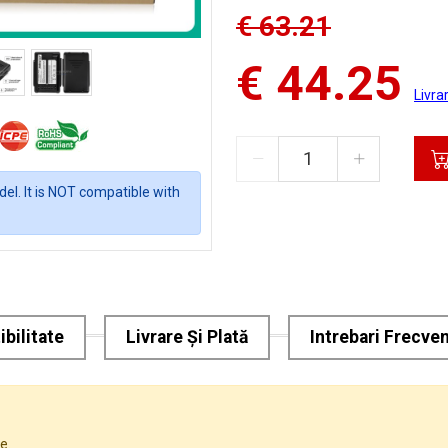
€ 63.21
€ 44.25
Livra
el. It is NOT compatible with
bilitate
Livrare Și Plată
Intrebari Frecve
e.