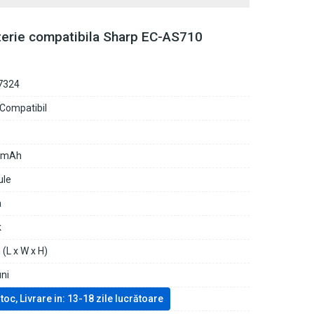
terie compatibila Sharp EC-AS710
7324
 Compatibil
0mAh
ule
n
k
(L x W x H)
uni
stoc, Livrare in: 13-18 zile lucrătoare