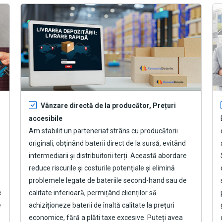
Vânzare directă de la producător, Prețuri
accesibile
Am stabilit un parteneriat strâns cu producătorii
originali, obținând baterii direct de la sursă, evitând
intermediarii și distribuitorii terți. Această abordare
reduce riscurile și costurile potențiale și elimină
problemele legate de bateriile second-hand sau de
e
calitate inferioară, permițând clienților să
e
achiziționeze baterii de înaltă calitate la prețuri
economice, fără a plăti taxe excesive. Puteți avea