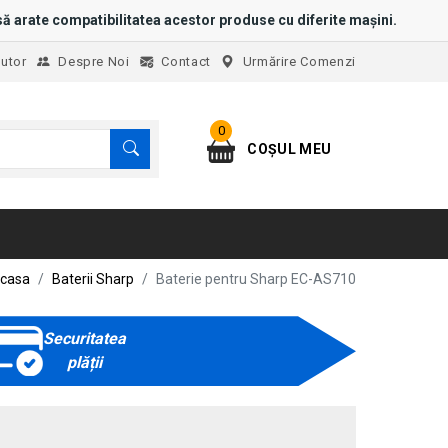
ă arate compatibilitatea acestor produse cu diferite mașini.
jutor
Despre Noi
Contact
Urmărire Comenzi
0
COȘUL MEU
casa
Baterii Sharp
Baterie pentru Sharp EC-AS710
Securitatea
plății