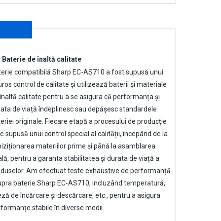
Baterie de înaltă calitate
terie compatibilă Sharp EC-AS710
a fost supusă unui
uros control de calitate și utilizează baterii și materiale
înaltă calitate pentru a se asigura că performanța și
ata de viață îndeplinesc sau depășesc standardele
eriei originale. Fiecare etapă a procesului de producție
e supusă unui control special al calității, începând de la
iziționarea materiilor prime și până la asamblarea
ală, pentru a garanta stabilitatea și durata de viață a
duselor. Am efectuat teste exhaustive de performanță
upra
baterie Sharp EC-AS710
, incluzând temperatură,
eză de încărcare și descărcare, etc., pentru a asigura
formanțe stabile în diverse medii.