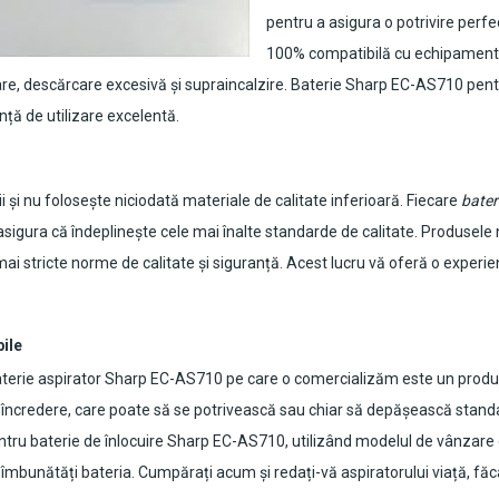
pentru a asigura o potrivire perfe
100% compatibilă cu echipamentul 
re, descărcare excesivă și supraincalzire.
Baterie Sharp EC-AS710 pentr
nță de utilizare excelentă.
 și nu folosește niciodată materiale de calitate inferioară. Fiecare
bater
 asigura că îndeplinește cele mai înalte standarde de calitate. Produsele 
 stricte norme de calitate și siguranță. Acest lucru vă oferă o experiență 
bile
terie aspirator Sharp EC-AS710
pe care o comercializăm este un produs 
e încredere, care poate să se potrivească sau chiar să depășească standa
tru baterie de înlocuire
Sharp EC-AS710
, utilizând modelul de vânzare 
vă îmbunătăți bateria. Cumpărați acum și redați-vă aspiratorului viață, fă