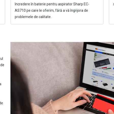
încredere în
baterie pentru aspirator Sharp EC-
AS710
pe care le oferim, fără a vă îngrijora de
problemele de calitate.
ul
 de
e
a
de