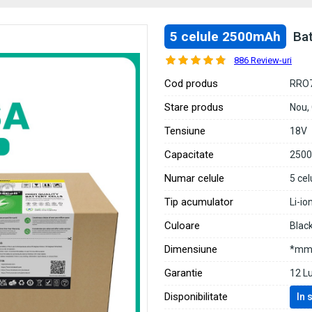
5 celule 2500mAh
Ba
886 Review-uri
Cod produs
RRO
Stare produs
Nou,
Tensiune
18V
Capacitate
250
Numar celule
5 cel
Tip acumulator
Li-io
Culoare
Blac
Dimensiune
*mm 
Garantie
12 L
Disponibilitate
In 