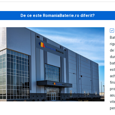
De ce este RomaniaBaterie.ro diferit?
Ba
rig
de 
dur
bat
est
ach
fin
pro
as
vit
per