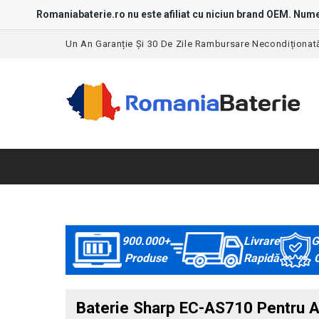
Romaniabaterie.ro nu este afiliat cu niciun brand OEM. Nume
Un An Garanție Și 30 De Zile Rambursare Necondiționat
900.000+
Livrare
G
Produse
Rapidă
C
Baterie Sharp EC-AS710 Pentru A