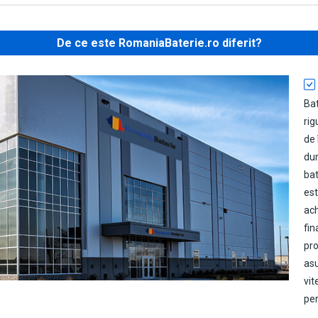
De ce este RomaniaBaterie.ro diferit?
Ba
rig
de 
dur
bat
est
ach
fin
pro
as
vit
per