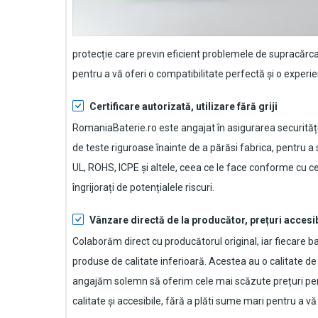
protecție care previn eficient problemele de supracărca
pentru a vă oferi o compatibilitate perfectă și o experie
Certificare autorizată, utilizare fără griji
RomaniaBaterie.ro este angajat în asigurarea securității
de teste riguroase înainte de a părăsi fabrica, pentru a
UL, ROHS, ICPE și altele, ceea ce le face conforme cu cel
îngrijorați de potențialele riscuri.
Vânzare directă de la producător, prețuri accesi
Colaborăm direct cu producătorul original, iar fiecare
ba
produse de calitate inferioară. Acestea au o calitate d
angajăm solemn să oferim cele mai scăzute prețuri pen
calitate și accesibile, fără a plăti sume mari pentru a 