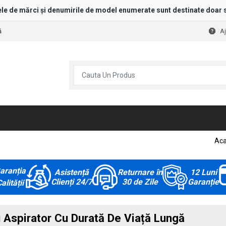
le de mărci și denumirile de model enumerate sunt destinate doar s
ă
A
Ac
aranția
Asistență
Returnare în
12 Luni
Clienți 24/7
30 de Zile
Garanție
alității
 Aspirator Cu Durată De Viață Lungă