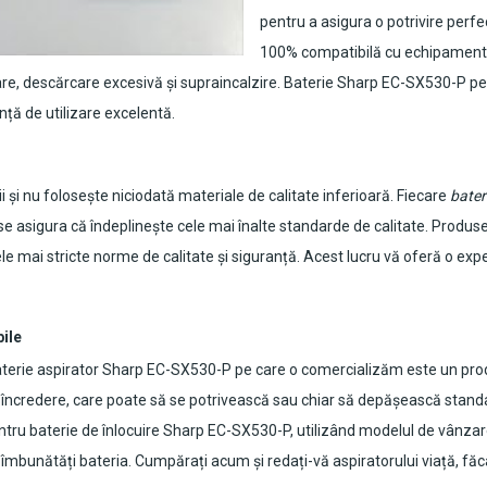
pentru a asigura o potrivire perfe
100% compatibilă cu echipamentul 
re, descărcare excesivă și supraincalzire.
Baterie Sharp EC-SX530-P pen
nță de utilizare excelentă.
 și nu folosește niciodată materiale de calitate inferioară. Fiecare
bater
 se asigura că îndeplinește cele mai înalte standarde de calitate. Produse
e mai stricte norme de calitate și siguranță. Acest lucru vă oferă o experi
bile
terie aspirator Sharp EC-SX530-P
pe care o comercializăm este un produ
e încredere, care poate să se potrivească sau chiar să depășească standa
tru baterie de înlocuire
Sharp EC-SX530-P
, utilizând modelul de vânzar
vă îmbunătăți bateria. Cumpărați acum și redați-vă aspiratorului viață, fă