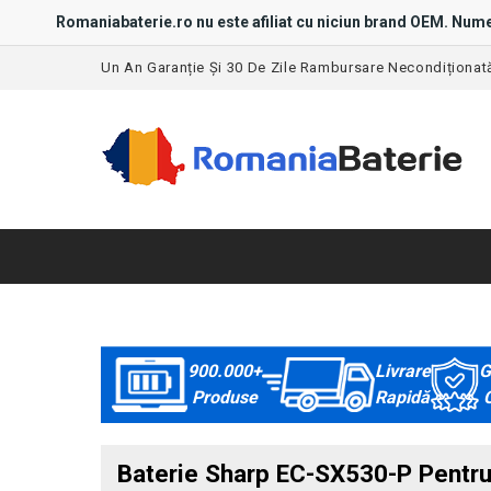
Romaniabaterie.ro nu este afiliat cu niciun brand OEM. Nume
Un An Garanție Și 30 De Zile Rambursare Necondiționat
900.000+
Livrare
G
Produse
Rapidă
C
Baterie Sharp EC-SX530-P Pentru