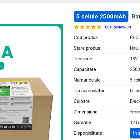
5 celule 2500mAh
Ba
884 Review-uri
Cod produs
RRO
Stare produs
Nou,
Tensiune
18V
Capacitate
250
Numar celule
5 cel
Tip acumulator
Li-io
Culoare
Blac
Dimensiune
*mm 
Garantie
12 L
Disponibilitate
In 