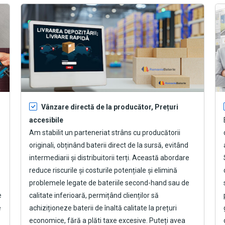
Vânzare directă de la producător, Prețuri
accesibile
Am stabilit un parteneriat strâns cu producătorii
originali, obținând baterii direct de la sursă, evitând
intermediarii și distribuitorii terți. Această abordare
reduce riscurile și costurile potențiale și elimină
problemele legate de bateriile second-hand sau de
e
calitate inferioară, permițând clienților să
e
achiziționeze baterii de înaltă calitate la prețuri
economice, fără a plăti taxe excesive. Puteți avea