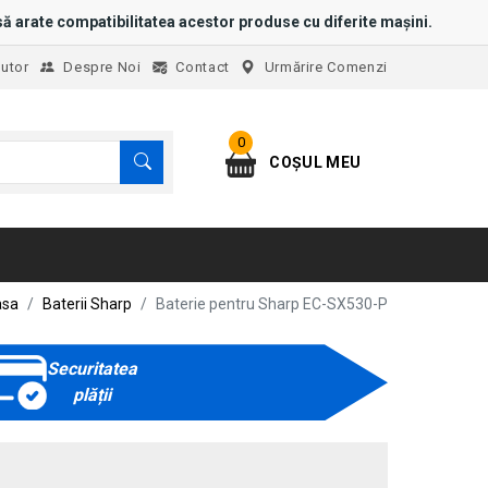
ă arate compatibilitatea acestor produse cu diferite mașini.
jutor
Despre Noi
Contact
Urmărire Comenzi
0
COȘUL MEU
asa
Baterii Sharp
Baterie pentru Sharp EC-SX530-P
Securitatea
plății