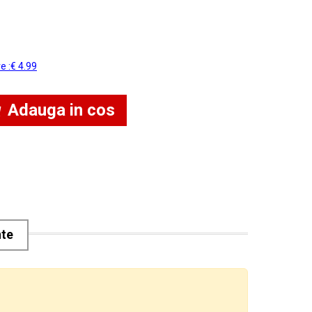
re :€ 4.99
Adauga in cos
nte