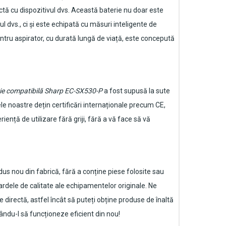
ctă cu dispozitivul dvs. Această baterie nu doar este
dvs., ci și este echipată cu măsuri inteligente de
tru aspirator
, cu durată lungă de viață, este concepută
ie compatibilă Sharp EC-SX530-P
a fost supusă la sute
le noastre dețin certificări internaționale precum CE,
ență de utilizare fără griji, fără a vă face să vă
s nou din fabrică, fără a conține piese folosite sau
rdele de calitate ale echipamentelor originale. Ne
e directă, astfel încât să puteți obține produse de înaltă
cându-l să funcționeze eficient din nou!