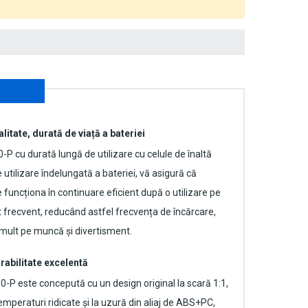
alitate, durată de viață a bateriei
0-P
cu durată lungă de utilizare cu celule de înaltă
 utilizare îndelungată a bateriei, vă asigură că
uncționa în continuare eficient după o utilizare pe
t frecvent, reducând astfel frecvența de încărcare,
mult pe muncă și divertisment.
rabilitate excelentă
30-P
este concepută cu un design original la scară 1:1,
emperaturi ridicate și la uzură din aliaj de ABS+PC,