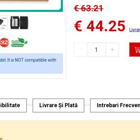
€ 63.21
€ 44.25
Livra
el. It is NOT compatible with
bilitate
Livrare Și Plată
Intrebari Frecve
e.