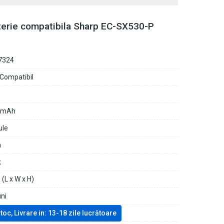
terie compatibila Sharp EC-SX530-P
7324
 Compatibil
0mAh
ule
n
k
(L x W x H)
uni
stoc, Livrare in: 13-18 zile lucrătoare