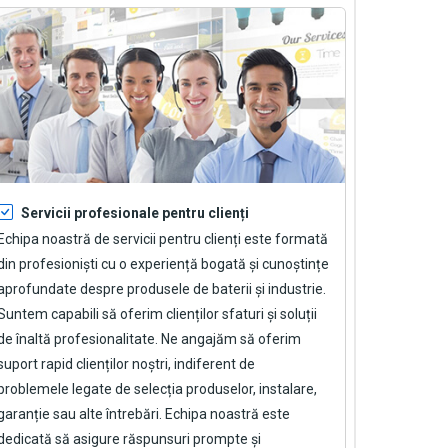
Servicii profesionale pentru clienți
Echipa noastră de servicii pentru clienți este formată
din profesioniști cu o experiență bogată și cunoștințe
aprofundate despre produsele de baterii și industrie.
Suntem capabili să oferim clienților sfaturi și soluții
de înaltă profesionalitate. Ne angajăm să oferim
suport rapid clienților noștri, indiferent de
problemele legate de selecția produselor, instalare,
garanție sau alte întrebări. Echipa noastră este
dedicată să asigure răspunsuri prompte și