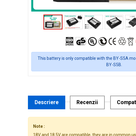
This battery is only compatible with the BY-S5A mod
BY-S5B.
Descriere
Recenzii
Compati
Note :
18V and 18.5V are compatible, they are in common us