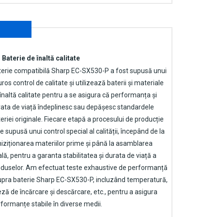
Baterie de înaltă calitate
terie compatibilă Sharp EC-SX530-P
a fost supusă unui
uros control de calitate și utilizează baterii și materiale
înaltă calitate pentru a se asigura că performanța și
ata de viață îndeplinesc sau depășesc standardele
eriei originale. Fiecare etapă a procesului de producție
e supusă unui control special al calității, începând de la
iziționarea materiilor prime și până la asamblarea
ală, pentru a garanta stabilitatea și durata de viață a
duselor. Am efectuat teste exhaustive de performanță
upra
baterie Sharp EC-SX530-P
, incluzând temperatură,
eză de încărcare și descărcare, etc., pentru a asigura
formanțe stabile în diverse medii.