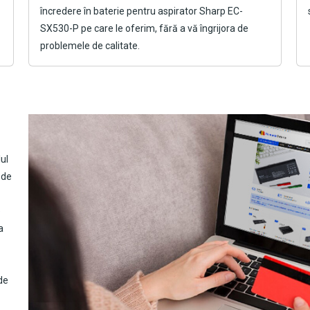
încredere în
baterie pentru aspirator Sharp EC-
SX530-P
pe care le oferim, fără a vă îngrijora de
problemele de calitate.
ul
 de
e
a
de