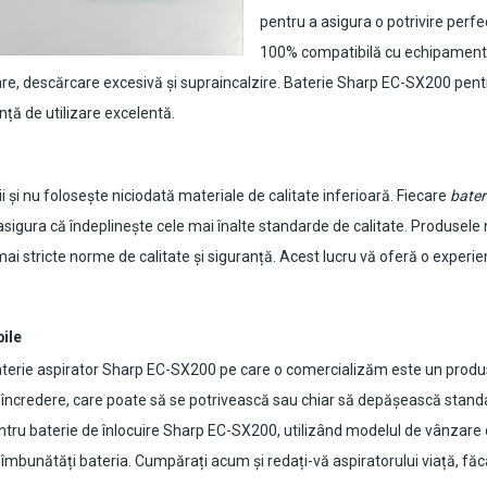
pentru a asigura o potrivire perfe
100% compatibilă cu echipamentul 
re, descărcare excesivă și supraincalzire.
Baterie Sharp EC-SX200 pentr
nță de utilizare excelentă.
 și nu folosește niciodată materiale de calitate inferioară. Fiecare
bater
 asigura că îndeplinește cele mai înalte standarde de calitate. Produsele 
 stricte norme de calitate și siguranță. Acest lucru vă oferă o experiență 
bile
terie aspirator Sharp EC-SX200
pe care o comercializăm este un produs 
e încredere, care poate să se potrivească sau chiar să depășească standa
tru baterie de înlocuire
Sharp EC-SX200
, utilizând modelul de vânzare 
vă îmbunătăți bateria. Cumpărați acum și redați-vă aspiratorului viață, fă