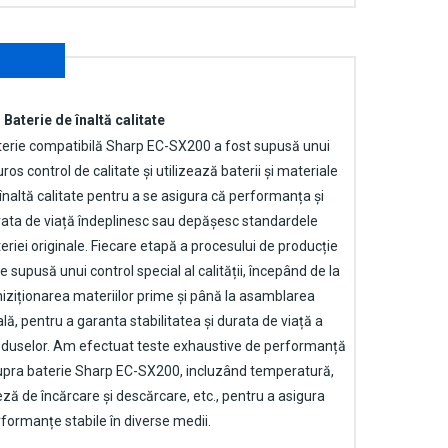
Baterie de înaltă calitate
terie compatibilă Sharp EC-SX200
a fost supusă unui
uros control de calitate și utilizează baterii și materiale
înaltă calitate pentru a se asigura că performanța și
ata de viață îndeplinesc sau depășesc standardele
eriei originale. Fiecare etapă a procesului de producție
e supusă unui control special al calității, începând de la
iziționarea materiilor prime și până la asamblarea
ală, pentru a garanta stabilitatea și durata de viață a
duselor. Am efectuat teste exhaustive de performanță
upra
baterie Sharp EC-SX200
, incluzând temperatură,
eză de încărcare și descărcare, etc., pentru a asigura
formanțe stabile în diverse medii.