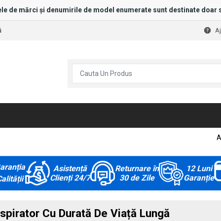
le de mărci și denumirile de model enumerate sunt destinate doar s
ă
A
A
aranția
Asistență
Returnare în
12 Luni
Clienți 24/7
30 de Zile
Garanție
alității
spirator Cu Durată De Viață Lungă