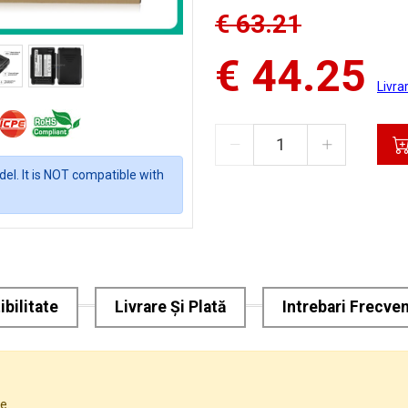
€ 63.21
€ 44.25
Livra
el. It is NOT compatible with
bilitate
Livrare Și Plată
Intrebari Frecve
e.