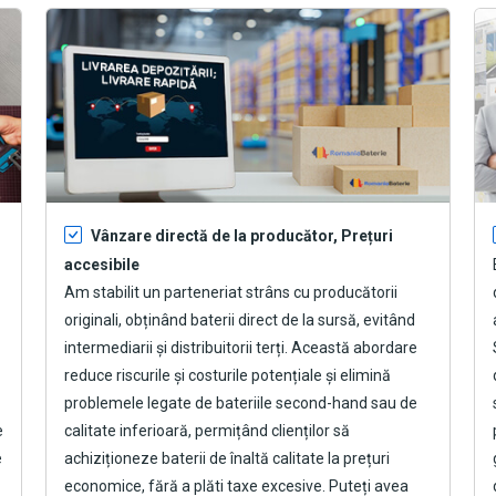
Vânzare directă de la producător, Prețuri
accesibile
Am stabilit un parteneriat strâns cu producătorii
originali, obținând baterii direct de la sursă, evitând
intermediarii și distribuitorii terți. Această abordare
reduce riscurile și costurile potențiale și elimină
problemele legate de bateriile second-hand sau de
e
calitate inferioară, permițând clienților să
e
achiziționeze baterii de înaltă calitate la prețuri
economice, fără a plăti taxe excesive. Puteți avea