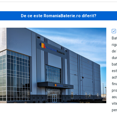
De ce este RomaniaBaterie.ro diferit?
Ba
rig
de 
dur
bat
est
ach
fin
pro
as
vit
per