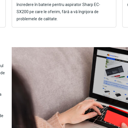
încredere în
baterie pentru aspirator Sharp EC-
SX200
pe care le oferim, fără a vă îngrijora de
problemele de calitate.
ul
 de
e
a
de