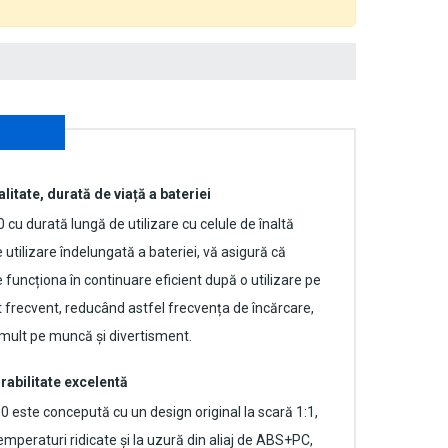
alitate, durată de viață a bateriei
0
cu durată lungă de utilizare cu celule de înaltă
 utilizare îndelungată a bateriei, vă asigură că
uncționa în continuare eficient după o utilizare pe
t frecvent, reducând astfel frecvența de încărcare,
mult pe muncă și divertisment.
rabilitate excelentă
00
este concepută cu un design original la scară 1:1,
emperaturi ridicate și la uzură din aliaj de ABS+PC,