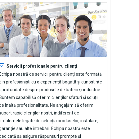
Servicii profesionale pentru clienți
Echipa noastră de servicii pentru clienți este formată
din profesioniști cu o experiență bogată și cunoștințe
aprofundate despre produsele de baterii și industrie.
Suntem capabili să oferim clienților sfaturi și soluții
de înaltă profesionalitate. Ne angajăm să oferim
suport rapid clienților noștri, indiferent de
problemele legate de selecția produselor, instalare,
garanție sau alte întrebări. Echipa noastră este
dedicată să asigure răspunsuri prompte și