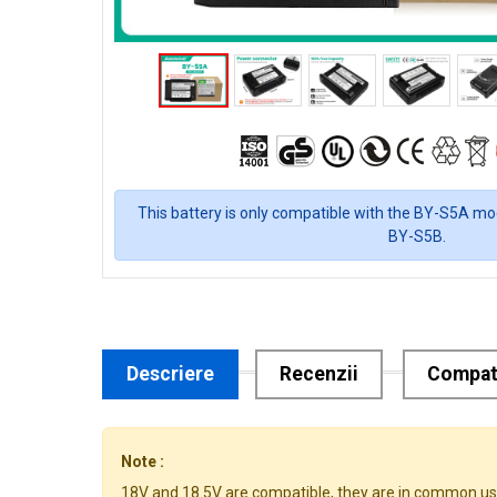
This battery is only compatible with the BY-S5A mod
BY-S5B.
Descriere
Recenzii
Compati
Note :
18V and 18.5V are compatible, they are in common us