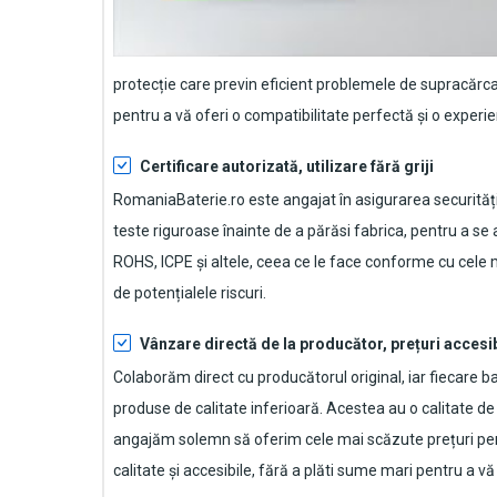
protecție care previn eficient problemele de supracărca
pentru a vă oferi o compatibilitate perfectă și o experie
Certificare autorizată, utilizare fără griji
RomaniaBaterie.ro este angajat în asigurarea securității
teste riguroase înainte de a părăsi fabrica, pentru a se
ROHS, ICPE și altele, ceea ce le face conforme cu cele mai
de potențialele riscuri.
Vânzare directă de la producător, prețuri accesi
Colaborăm direct cu producătorul original, iar fiecare
ba
produse de calitate inferioară. Acestea au o calitate d
angajăm solemn să oferim cele mai scăzute prețuri pen
calitate și accesibile, fără a plăti sume mari pentru a 