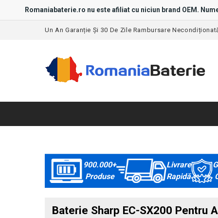
Romaniabaterie.ro nu este afiliat cu niciun brand OEM. Nume
Un An Garanție Și 30 De Zile Rambursare Necondiționat
900.000+
Livrare
G
Produse
Rapidă
C
Baterie Sharp EC-SX200 Pentru A