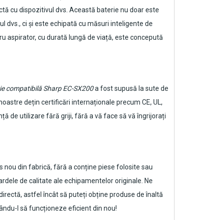
ctă cu dispozitivul dvs. Această baterie nu doar este
dvs., ci și este echipată cu măsuri inteligente de
u aspirator
, cu durată lungă de viață, este concepută
ie compatibilă Sharp EC-SX200
a fost supusă la sute de
noastre dețin certificări internaționale precum CE, UL,
de utilizare fără griji, fără a vă face să vă îngrijorați
nou din fabrică, fără a conține piese folosite sau
rdele de calitate ale echipamentelor originale. Ne
directă, astfel încât să puteți obține produse de înaltă
cându-l să funcționeze eficient din nou!