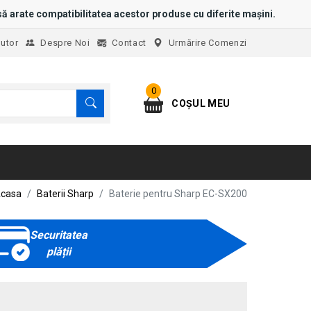
ă arate compatibilitatea acestor produse cu diferite mașini.
jutor
Despre Noi
Contact
Urmărire Comenzi
0
COȘUL MEU
casa
Baterii Sharp
Baterie pentru Sharp EC-SX200
Securitatea
plății