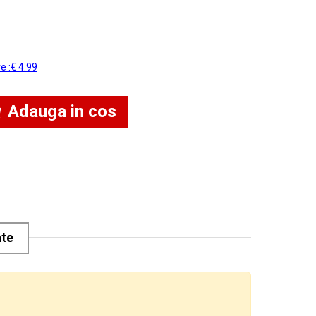
re :€ 4.99
Adauga in cos
nte