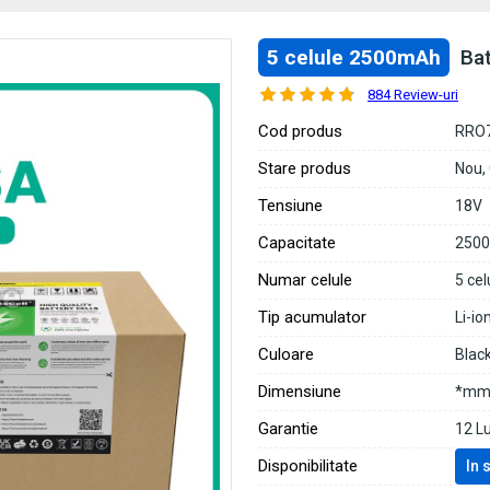
5 celule 2500mAh
Ba
884 Review-uri
Cod produs
RRO
Stare produs
Nou,
Tensiune
18V
Capacitate
250
Numar celule
5 cel
Tip acumulator
Li-io
Culoare
Blac
Dimensiune
*mm 
Garantie
12 L
Disponibilitate
In 