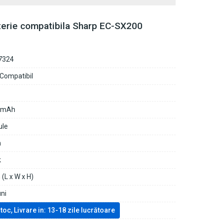
terie compatibila Sharp EC-SX200
7324
 Compatibil
0mAh
ule
n
k
(L x W x H)
uni
stoc, Livrare in: 13-18 zile lucrătoare