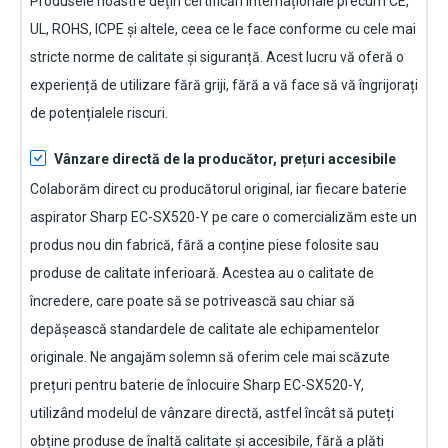
Produsele noastre dețin certificări internaționale precum CE,
UL, ROHS, ICPE și altele, ceea ce le face conforme cu cele mai
stricte norme de calitate și siguranță. Acest lucru vă oferă o
experiență de utilizare fără griji, fără a vă face să vă îngrijorați
de potențialele riscuri.
Vânzare directă de la producător, prețuri accesibile
Colaborăm direct cu producătorul original, iar fiecare
baterie
aspirator Sharp EC-SX520-Y
pe care o comercializăm este un
produs nou din fabrică, fără a conține piese folosite sau
produse de calitate inferioară. Acestea au o calitate de
încredere, care poate să se potrivească sau chiar să
depășească standardele de calitate ale echipamentelor
originale. Ne angajăm solemn să oferim cele mai scăzute
prețuri pentru baterie de înlocuire
Sharp EC-SX520-Y
,
utilizând modelul de vânzare directă, astfel încât să puteți
obține produse de înaltă calitate și accesibile, fără a plăti