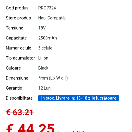
Cod produs
RRO7324
Stare produs
Nou, Compatibil
Tensiune
18V
Capacitate
2500mAh
Numar celule
5 celule
Tip acumulator
Li-ion
Culoare
Black
Dimensiune
*mm (L x W x H)
Garantie
12 Luni
Disponibilitate
In stoc, Livrare in: 13-18 zile lucrătoare
€ 63.21
€ 44.25