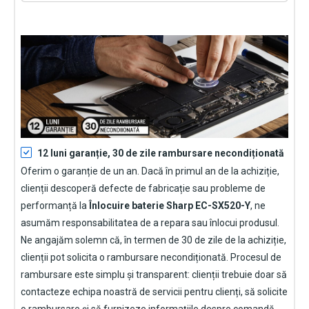
12 luni garanție, 30 de zile rambursare necondiționată
Oferim o garanție de un an. Dacă în primul an de la achiziție,
clienții descoperă defecte de fabricație sau probleme de
performanță la
Înlocuire baterie Sharp EC-SX520-Y
, ne
asumăm responsabilitatea de a repara sau înlocui produsul.
Ne angajăm solemn că, în termen de 30 de zile de la achiziție,
clienții pot solicita o rambursare necondiționată. Procesul de
rambursare este simplu și transparent: clienții trebuie doar să
contacteze echipa noastră de servicii pentru clienți, să solicite
o rambursare și să furnizeze informațiile despre comandă.