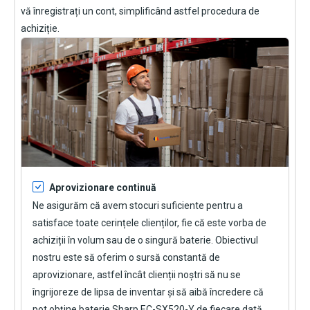
vă înregistrați un cont, simplificând astfel procedura de
achiziție.
Aprovizionare continuă
Ne asigurăm că avem stocuri suficiente pentru a
satisface toate cerințele clienților, fie că este vorba de
achiziții în volum sau de o singură baterie. Obiectivul
nostru este să oferim o sursă constantă de
aprovizionare, astfel încât clienții noștri să nu se
îngrijoreze de lipsa de inventar și să aibă încredere că
pot obține
baterie Sharp EC-SX520-Y
de fiecare dată