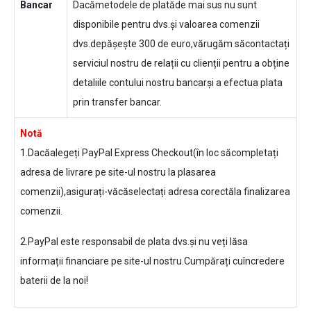
Bancar
Dacămetodele de platăde mai sus nu sunt
disponibile pentru dvs.și valoarea comenzii
dvs.depășește 300 de euro,vărugăm săcontactați
serviciul nostru de relații cu clienții pentru a obține
detaliile contului nostru bancarși a efectua plata
prin transfer bancar.
Notă
1.Dacăalegeți PayPal Express Checkout(în loc săcompletați
adresa de livrare pe site-ul nostru la plasarea
comenzii),asigurați-văcăselectați adresa corectăla finalizarea
comenzii.
2.PayPal este responsabil de plata dvs.și nu veți lăsa
informații financiare pe site-ul nostru.Cumpărați cuîncredere
baterii de la noi!