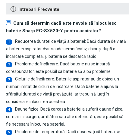
Intrebari Frecvente
Cum să determin dacă este nevoie să înlocuiesc
baterie Sharp EC-SX520-Y pentru aspirator
?
Reducerea duratei de viață a bateriei: Dacă durata de viață
1
a bateriei aspirator dvs. scade semnificativ, chiar și după o
încărcare completă, și bateria se descarcă rapid.
Probleme de încărcare: Dacă baterie nu se încarcă
2
corespunzător, este posibil ca baterie să aibă probleme.
Ciclurile de încărcare: Bateriile aspirator au de obicei un
3
număr limitat de cicluri de încărcare. Dacă baterie a ajuns la
sfârșitul duratei de viață prevăzută, ar trebui să luați în
considerare înlocuirea acesteia.
Daune fizice: Dacă carcasa bateriei a suferit daune fizice,
4
cum ar fi scurgeri, umflături sau alte deteriorări, este posibil să
fie necesară înlocuirea bateriei.
Probleme de temperatură: Dacă observați că bateria se
5