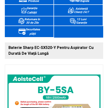
Produse
Rapidă
Garanția
Asistență
Clienți 24/7
Calității
Returnare în
12 Luni
30 de Zile
Garanție
Securitatea
plății
Baterie Sharp EC-SX520-Y Pentru Aspirator Cu
Durată De Viață Lungă