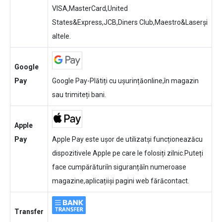
VISA,MasterCard,United
States&Express,JCB,Diners Club,Maestro&Laserși
altele.
Google
Pay
Google Pay-Plătiți cu ușurințăonline,în magazin
sau trimiteți bani.
Apple
Pay
Apple Pay este ușor de utilizatși funcționeazăcu
dispozitivele Apple pe care le folosiți zilnic.Puteți
face cumpărăturiîn siguranțăîn numeroase
magazine,aplicațiiși pagini web fărăcontact.
Transfer