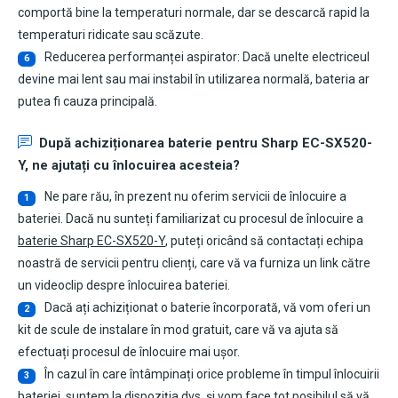
comportă bine la temperaturi normale, dar se descarcă rapid la
temperaturi ridicate sau scăzute.
Reducerea performanței aspirator: Dacă unelte electriceul
6
devine mai lent sau mai instabil în utilizarea normală, bateria ar
putea fi cauza principală.
După achiziționarea
baterie pentru Sharp EC-SX520-
Y
, ne ajutați cu înlocuirea acesteia?
Ne pare rău, în prezent nu oferim servicii de înlocuire a
1
bateriei. Dacă nu sunteți familiarizat cu procesul de înlocuire a
baterie Sharp EC-SX520-Y
, puteți oricând să contactați echipa
noastră de servicii pentru clienți, care vă va furniza un link către
un videoclip despre înlocuirea bateriei.
Dacă ați achiziționat o baterie încorporată, vă vom oferi un
2
kit de scule de instalare în mod gratuit, care vă va ajuta să
efectuați procesul de înlocuire mai ușor.
În cazul în care întâmpinați orice probleme în timpul înlocuirii
3
bateriei, suntem la dispoziția dvs. și vom face tot posibilul să vă