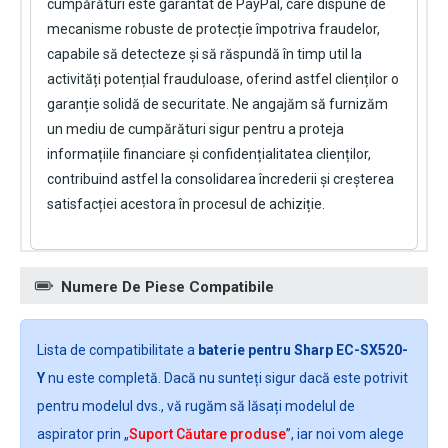
cumpărături este garantat de PayPal, care dispune de
mecanisme robuste de protecție împotriva fraudelor,
capabile să detecteze și să răspundă în timp util la
activități potențial frauduloase, oferind astfel clienților o
garanție solidă de securitate. Ne angajăm să furnizăm
un mediu de cumpărături sigur pentru a proteja
informațiile financiare și confidențialitatea clienților,
contribuind astfel la consolidarea încrederii și creșterea
satisfacției acestora în procesul de achiziție.
Numere De Piese Compatibile
Lista de compatibilitate a
baterie pentru Sharp EC-SX520-
Y
nu este completă. Dacă nu sunteți sigur dacă este potrivit
pentru modelul dvs., vă rugăm să lăsați modelul de
aspirator prin „
Suport Căutare produse
”, iar noi vom alege