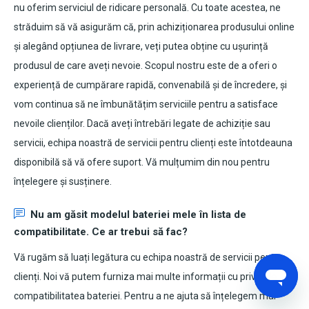
nu oferim serviciul de ridicare personală. Cu toate acestea, ne
străduim să vă asigurăm că, prin achiziționarea produsului online
și alegând opțiunea de livrare, veți putea obține cu ușurință
produsul de care aveți nevoie. Scopul nostru este de a oferi o
experiență de cumpărare rapidă, convenabilă și de încredere, și
vom continua să ne îmbunătățim serviciile pentru a satisface
nevoile clienților. Dacă aveți întrebări legate de achiziție sau
servicii, echipa noastră de servicii pentru clienți este întotdeauna
disponibilă să vă ofere suport. Vă mulțumim din nou pentru
înțelegere și susținere.
Nu am găsit modelul bateriei mele în lista de
compatibilitate. Ce ar trebui să fac?
Vă rugăm să luați legătura cu echipa noastră de servicii pentru
clienți. Noi vă putem furniza mai multe informații cu privire la
compatibilitatea bateriei. Pentru a ne ajuta să înțelegem mai