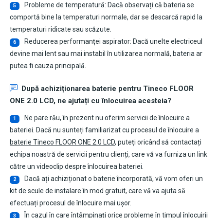
Probleme de temperatură: Dacă observați că bateria se
5
comportă bine la temperaturi normale, dar se descarcă rapid la
temperaturi ridicate sau scăzute.
Reducerea performanței aspirator: Dacă unelte electriceul
6
devine mai lent sau mai instabil în utilizarea normală, bateria ar
putea fi cauza principală.
După achiziționarea
baterie pentru Tineco FLOOR
ONE 2.0 LCD
, ne ajutați cu înlocuirea acesteia?
Ne pare rău, în prezent nu oferim servicii de înlocuire a
1
bateriei. Dacă nu sunteți familiarizat cu procesul de înlocuire a
baterie Tineco FLOOR ONE 2.0 LCD
, puteți oricând să contactați
echipa noastră de servicii pentru clienți, care vă va furniza un link
către un videoclip despre înlocuirea bateriei.
Dacă ați achiziționat o baterie încorporată, vă vom oferi un
2
kit de scule de instalare în mod gratuit, care vă va ajuta să
efectuați procesul de înlocuire mai ușor.
În cazul în care întâmpinați orice probleme în timpul înlocuirii
3