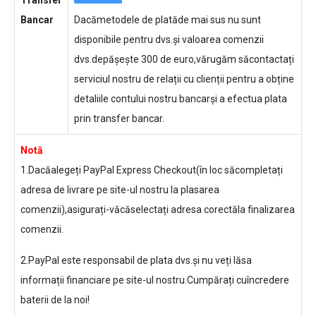
Transfer
Bancar
Dacămetodele de platăde mai sus nu sunt
disponibile pentru dvs.și valoarea comenzii
dvs.depășește 300 de euro,vărugăm săcontactați
serviciul nostru de relații cu clienții pentru a obține
detaliile contului nostru bancarși a efectua plata
prin transfer bancar.
Notă
1.Dacăalegeți PayPal Express Checkout(în loc săcompletați
adresa de livrare pe site-ul nostru la plasarea
comenzii),asigurați-văcăselectați adresa corectăla finalizarea
comenzii.
2.PayPal este responsabil de plata dvs.și nu veți lăsa
informații financiare pe site-ul nostru.Cumpărați cuîncredere
baterii de la noi!