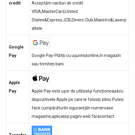
credit
Acceptăm carduri de credit
VISA,MasterCard,United
States&Express,JCB,Diners Club,Maestro&Laserși
altele.
Google
Pay
Google Pay-Plătiți cu ușurințăonline,în magazin
sau trimiteți bani.
Apple
Pay
Apple Pay este ușor de utilizatși funcționeazăcu
dispozitivele Apple pe care le folosiți zilnic.Puteți
face cumpărăturiîn siguranțăîn numeroase
magazine,aplicațiiși pagini web fărăcontact.