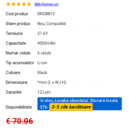
886 Review-uri
Cod produs
RRO8813
Stare produs
Nou, Compatibil
Tensiune
21.6V
Capacitate
4000mAh
Numar celule
6 celule
Tip acumulator
Li-ion
Culoare
Black
Dimensiune
*mm (L x W x H)
Garantie
12 Luni
In stoc, Locatia obiectului: Stocare locală.
3-5 zile lucrătoare
Disponibilitate
ETA:
€ 70.06