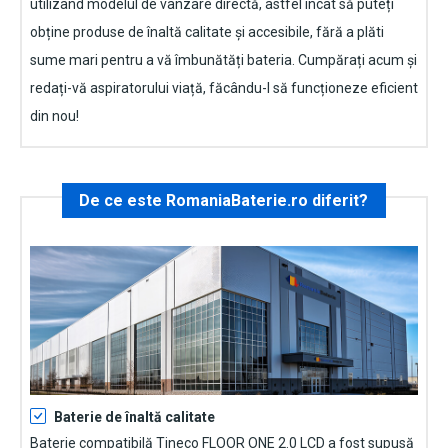
utilizând modelul de vânzare directă, astfel încât să puteți
obține produse de înaltă calitate și accesibile, fără a plăti
sume mari pentru a vă îmbunătăți bateria. Cumpărați acum și
redați-vă aspiratorului viață, făcându-l să funcționeze eficient
din nou!
De ce este RomaniaBaterie.ro diferit?
Baterie de înaltă calitate
Baterie compatibilă Tineco FLOOR ONE 2.0 LCD
a fost supusă