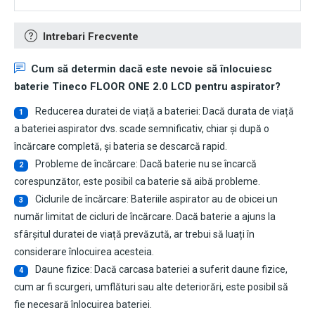
Intrebari Frecvente
Cum să determin dacă este nevoie să înlocuiesc
baterie Tineco FLOOR ONE 2.0 LCD pentru aspirator
?
Reducerea duratei de viață a bateriei: Dacă durata de viață
1
a bateriei aspirator dvs. scade semnificativ, chiar și după o
încărcare completă, și bateria se descarcă rapid.
Probleme de încărcare: Dacă baterie nu se încarcă
2
corespunzător, este posibil ca baterie să aibă probleme.
Ciclurile de încărcare: Bateriile aspirator au de obicei un
3
număr limitat de cicluri de încărcare. Dacă baterie a ajuns la
sfârșitul duratei de viață prevăzută, ar trebui să luați în
considerare înlocuirea acesteia.
Daune fizice: Dacă carcasa bateriei a suferit daune fizice,
4
cum ar fi scurgeri, umflături sau alte deteriorări, este posibil să
fie necesară înlocuirea bateriei.