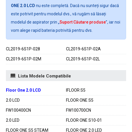
ONE 2.0 LCD
nu este completă. Dacă nu sunteți sigur dacă
este potrivit pentru modelul dvs., vă rugăm să lăsați
modelul de aspirator prin „
Suport Căutare produse
”, iar noi
vom alege rapid bateria potrivită pentru dvs.
CL2019-6S1P-028
CL2019-6S1P-02A
CL2019-6S1P-02M
CL2019-6S1P-02L
Lista Modele Compatibile
Floor One 2.0 LCD
IFLOOR S5
2.0 LCD
FLOOR ONE S5
FW100400CN
FW100700CN
2.0 LED
FLOOR ONE S10-01
FLOOR ONE S5 STEAM
FLOOR ONE 2.0 LED