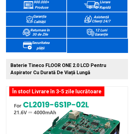
900.000+
Livrare
Produse
Rapidă
Garanția
Asistență
Clienți 24/7
Calității
Returnare în
12 Luni
30 de Zile
Garanție
Securitatea
plății
Baterie Tineco FLOOR ONE 2.0 LCD Pentru
Aspirator Cu Durată De Viață Lungă
În stoc! Livrare în 3-5 zile lucrătoare